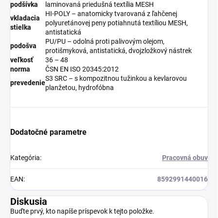
podšívka
laminovaná priedušná textília MESH
HI-POLY – anatomicky tvarovaná z ľahčenej
vkladacia
polyuretánovej peny potiahnutá textíliou MESH,
stielka
antistatická
PU/PU – odolná proti palivovým olejom,
podošva
protišmyková, antistatická, dvojzložkový nástrek
veľkosť
36 – 48
norma
ČSN EN ISO 20345:2012
S3 SRC – s kompozitnou tužinkou a kevlarovou
prevedenie
planžetou, hydrofóbna
Dodatočné parametre
Kategória
:
Pracovná obuv
EAN
:
8592991440016
Diskusia
Buďte prvý, kto napíše príspevok k tejto položke.