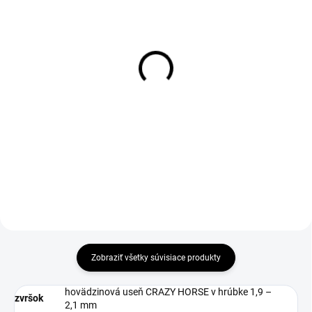
1-4 DNÍ ODOŠLEME
1-3 DNÍ ODOŠLEME
(>50 PÁR)
(>50 KS)
Šnúrky do obuvi, ploché,
Olej na kožu 115ml
čierne, 110 cm
€2,90
€1,69
€2,36 bez DPH
€1,37 bez DPH
Do košíka
Zobraziť všetky súvisiace produkty
hovädzinová useň CRAZY HORSE v hrúbke 1,9 –
zvršok
2,1 mm