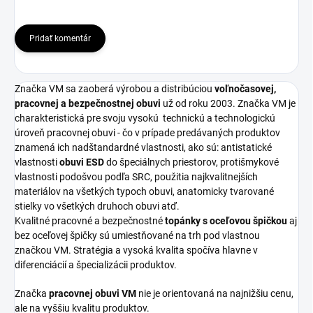
Pridať komentár
Značka VM sa zaoberá výrobou a distribúciou
voľnočasovej,
pracovnej a bezpečnostnej obuvi
už od roku 2003. Značka VM je
charakteristická pre svoju vysokú
technickú a technologickú
úroveň pracovnej obuvi - čo v prípade predávaných produktov
znamená ich nadštandardné vlastnosti, ako sú: antistatické
vlastnosti
obuvi ESD
do špeciálnych priestorov, protišmykové
vlastnosti podošvou podľa SRC, použitia najkvalitnejších
materiálov na všetkých typoch obuvi, anatomicky tvarované
stielky vo všetkých druhoch obuvi atď.
Kvalitné pracovné a bezpečnostné
topánky s oceľovou špičkou
aj
bez oceľovej špičky sú umiestňované na trh pod vlastnou
značkou VM. Stratégia a vysoká kvalita spočíva hlavne v
diferenciácií a špecializácii produktov.
Značka
pracovnej obuvi VM
nie je orientovaná na najnižšiu cenu,
ale na vyššiu kvalitu produktov.