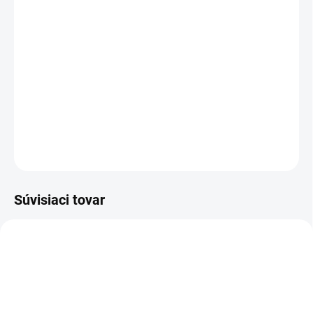
MOŽNOSTI DORUČENIA
−
+
Pridať do košíka
bezpečnostná kotníková obuv - celokožená
DETAILNÉ INFORMÁCIE
OPÝTAŤ SA
STRÁŽIŤ
Súvisiaci tovar
TIP