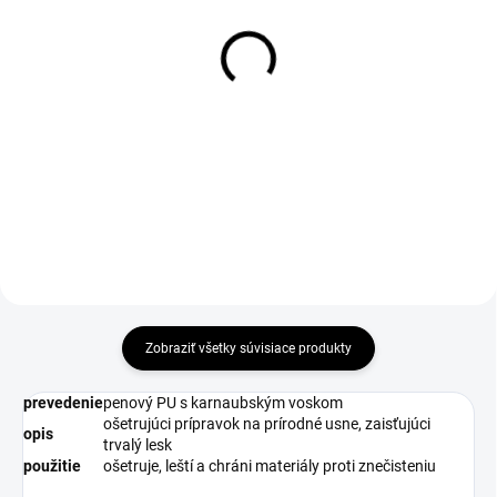
1-4 DNÍ ODOŠLEME
DO 1-4 PRACOVNÝCH DNÍ ODOŠLEME
(>50 PÁR)
(50 KS)
Vložky do obuvi Active
BOSKY Insole
gel, modré
€5,01
€6
€4,07 bez DPH
€4,88 bez DPH
Zobraziť všetky súvisiace produkty
prevedenie
penový PU s karnaubským voskom
ošetrujúci prípravok na prírodné usne, zaisťujúci
opis
trvalý lesk
použitie
ošetruje, leští a chráni materiály proti znečisteniu