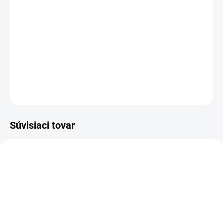
−
+
Pridať do košíka
Čistiaca špongia s voskom na lícovej materiály.
DETAILNÉ INFORMÁCIE
OPÝTAŤ SA
STRÁŽIŤ
Súvisiaci tovar