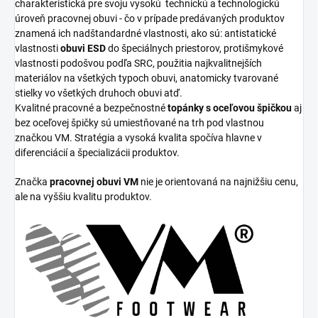
charakteristická pre svoju vysokú
technickú a technologickú
úroveň pracovnej obuvi - čo v prípade predávaných produktov
znamená ich nadštandardné vlastnosti, ako sú: antistatické
vlastnosti
obuvi ESD
do špeciálnych priestorov, protišmykové
vlastnosti podošvou podľa SRC, použitia najkvalitnejších
materiálov na všetkých typoch obuvi, anatomicky tvarované
stielky vo všetkých druhoch obuvi atď.
Kvalitné pracovné a bezpečnostné
topánky s oceľovou špičkou
aj
bez oceľovej špičky sú umiestňované na trh pod vlastnou
značkou VM. Stratégia a vysoká kvalita spočíva hlavne v
diferenciácií a špecializácii produktov.
Značka
pracovnej obuvi VM
nie je orientovaná na najnižšiu cenu,
ale na vyššiu kvalitu produktov.