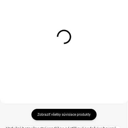
DO 1-4 PRACOVNÝCH DNÍ ODOŠLEME
1-4 DNÍ ODOŠLEME
(19 KS)
(>50 PÁR)
WARRIOR Insole
Šnúrky do obuvi, ploché,
čierne, 110 cm
€3,06
€1,69
€2,49 bez DPH
€1,37 bez DPH
Zobraziť všetky súvisiace produkty