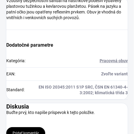
Vzdušný bezpečnostní sandál na nástřikové podešvi vybavený
plastovou tužinkou a kevlarovou planžetou. Pásek na jazyku a
patní očko jsou opatřeny reflexním prvkem. Obuv je vhodná do
vnitřních i venkovních suchých provozů.
Dodatočné parametre
Kategória
:
Pracovná obuv
EAN
:
Zvoľte variant
EN ISO 20345:2011 S1P SRC, ČSN EN 61340-4-
Standard
:
3:2002; klimatická třída 3
Diskusia
Buďte prvý, kto napíše príspevok k tejto položke.
Pridať komentár