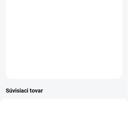
VEĽKOSŤ
MÔŽEME DORUČIŤ DO:
ZVOĽTE VARIANT
MOŽNOSTI DORUČENIA
−
+
Pridať do košíka
DETAILNÉ INFORMÁCIE
OPÝTAŤ SA
STRÁŽIŤ
Súvisiaci tovar