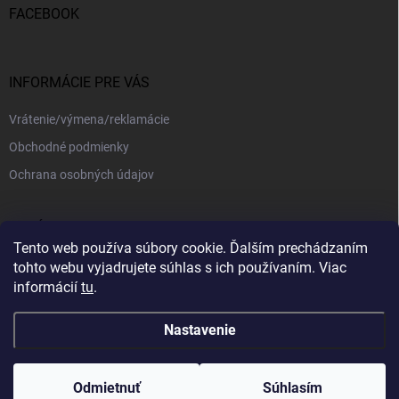
FACEBOOK
INFORMÁCIE PRE VÁS
Vrátenie/výmena/reklamácie
Obchodné podmienky
Ochrana osobných údajov
PRIJÍMAME ONLINE PLATBY
Tento web používa súbory cookie. Ďalším prechádzaním
tohto webu vyjadrujete súhlas s ich používaním. Viac
informácií
tu
.
Nastavenie
Copyright 2026
kajotex.sk
. Všetky práva vyhradené.
Upraviť nastavenie
cookies
Odmietnuť
Súhlasím