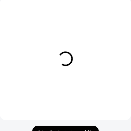
NOVINKA
AKCIA
AKCIA
ZATEPLENÉ
1-4 DNÍ ODOŠLEME
1-4 DNÍ ODOŠLEME
(>50 KS)
(>50 KS)
Mikina CXS TEXAS,
Pánska zimná vesta
pánská, černá
SEATTLE, fleece, čierno-
žltá
€26,90
€22,40
€21,87 bez DPH
€18,21 bez DPH