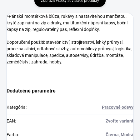
Zobraziť všetky súvisiace produkty
>Pánská montérková blůza, rukávy s nastavitelnou manžetou,
kryté zapínání na zip a druky, multifunkční náprsní kapsy, boční
kapsy na zip, regulovatelný pas, reflexní doplňky.
Doporučené použití: stavebnictví, strojírenství, lehký průmysl,
práce na silnici, odtahové služby, automobilový průmysl, logistika,
skladová manipulace, spedice, autoservisy, údržba, montáže,
zemědělství, zahrada, hobby.
Dodatočné parametre
Kategória
:
Pracovné odevy
EAN
:
Zvoľte variant
Farba
:
Čierna, Modrá