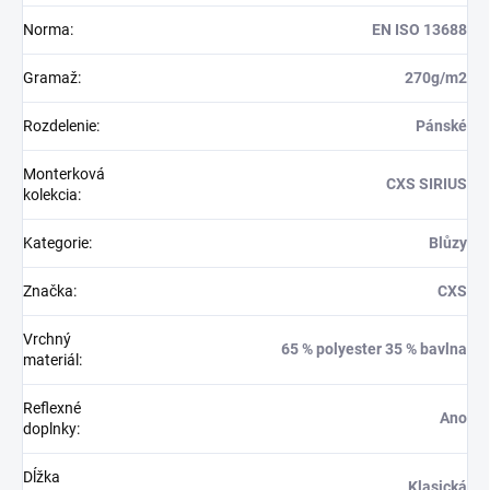
Norma
:
EN ISO 13688
Gramaž
:
270g/m2
Rozdelenie
:
Pánské
Monterková
CXS SIRIUS
kolekcia
:
Kategorie
:
Blůzy
Značka
:
CXS
Vrchný
65 % polyester 35 % bavlna
materiál
:
Reflexné
Ano
doplnky
:
Dĺžka
Klasická