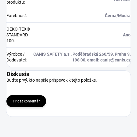
produktu
:
Farebnosť
:
Černá/Modrá
OEKO-TEX®
STANDARD
Ano
100
:
Výrobce /
CANIS SAFETY a.s., Poděbradská 260/59, Praha 9,
Dodavatel
:
198 00, email: canis@canis.cz
Diskusia
Buďte prvý, kto napíše príspevok k tejto položke.
Pridať komentár