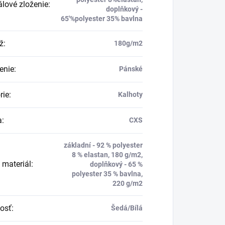
álové zloženie
:
doplňkový -
65'%polyester 35% bavlna
ž
:
180g/m2
enie
:
Pánské
rie
:
Kalhoty
a
:
CXS
základní - 92 % polyester
8 % elastan, 180 g/m2,
 materiál
:
doplňkový - 65 %
polyester 35 % bavlna,
220 g/m2
osť
:
Šedá/Bílá