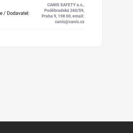
CANIS SAFETY a.s.,
Poděbradská 260/59,
e / Dodavatel
:
Praha 9, 198 00, email:
canis@canis.cz