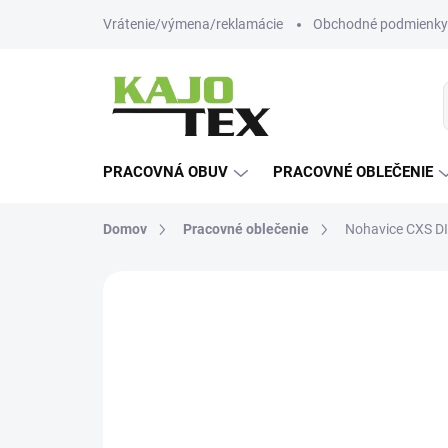
Prejsť
Vrátenie/výmena/reklamácie
Obchodné podmienky
na
obsah
PRACOVNÁ OBUV
PRACOVNÉ OBLEČENIE
Domov
Pracovné oblečenie
Nohavice CXS DI
Neohodnotené
Podrobnosti hodn