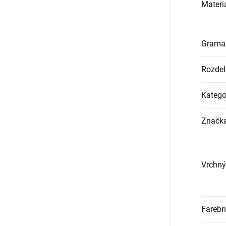
Materi
Grama
Rozdel
Katego
Značk
Vrchný
Farebn