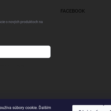
FACEBOOK
ácie o nových produktoch na
osobných údajov
oužíva súbory cookie. Ďalším