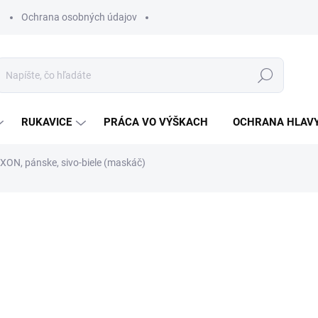
Ochrana osobných údajov
Hľadať
RUKAVICE
PRÁCA VO VÝŠKACH
OCHRANA HLAV
XON, pánske, sivo-biele (maskáč)
otenia
€30,17
€24,53 bez DPH
Jednotková
ZVOĽTE VARIANT
cena: