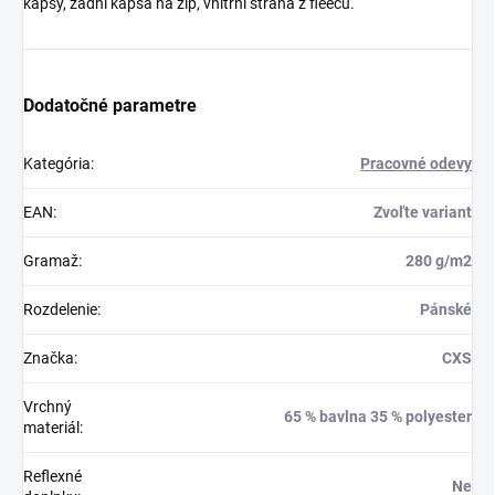
kapsy, zadní kapsa na zip, vnitřní strana z fleecu.
Dodatočné parametre
Kategória
:
Pracovné odevy
EAN
:
Zvoľte variant
Gramaž
:
280 g/m2
Rozdelenie
:
Pánské
Značka
:
CXS
Vrchný
65 % bavlna 35 % polyester
materiál
:
Reflexné
Ne