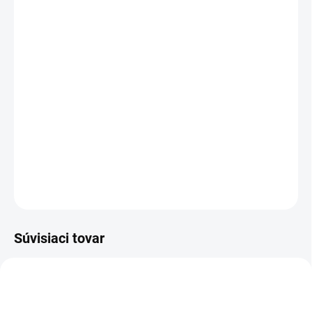
MÔŽEME DORUČIŤ DO:
ZVOĽTE VARIANT
MOŽNOSTI DORUČENIA
−
+
Pridať do košíka
Pánské tepláky, pas a nohavice z žebrové pruženky, 2 přední
kapsy, zadní kapsa na zip, vnitřní strana z fleecu.
DETAILNÉ INFORMÁCIE
OPÝTAŤ SA
STRÁŽIŤ
Súvisiaci tovar
NOVINKA
TIP