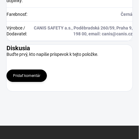
doplnky
:
Farebnosť
:
Černá
Výrobce /
CANIS SAFETY a.s., Poděbradská 260/59, Praha 9,
Dodavatel
:
198 00, email: canis@canis.cz
Diskusia
Buďte prvý, kto napíše príspevok k tejto položke.
Pridať komentár
Z
á