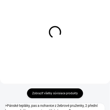
1-4 DNÍ ODOŠLEME
1-4 DNÍ ODOŠLEME
(>50 KS)
(>50 KS)
Tričko CXS EMILY,
Košile CXS TOM, dlouhý
dámske, krátky rukáv,
rukáv, pánská, šedo-
ružová
černá
€5,22
€12,47
€4,24 bez DPH
€10,14 bez DPH
Zobraziť všetky súvisiace produkty
>Pánské tepláky, pas a nohavice z žebrové pruženky, 2 přední