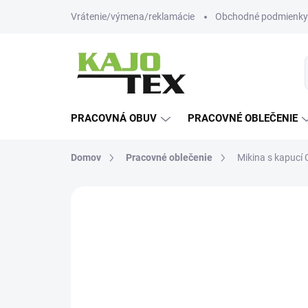
Prejsť
Vrátenie/výmena/reklamácie
Obchodné podmienky
na
obsah
PRACOVNÁ OBUV
PRACOVNÉ OBLEČENIE
Domov
Pracovné oblečenie
Mikina s kapucí
Neohodnotené
Podrobnosti hodn
NOVINKA
TIP