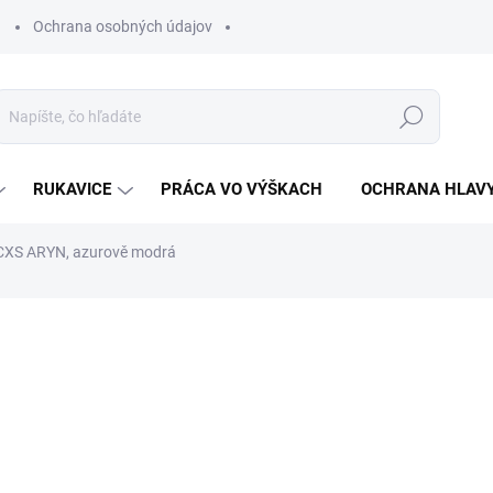
Ochrana osobných údajov
Hľadať
RUKAVICE
PRÁCA VO VÝŠKACH
OCHRANA HLAV
 CXS ARYN, azurově modrá
otenia
€27,84
€22,63 bez DPH
Jednotková
ZVOĽTE VARIANT