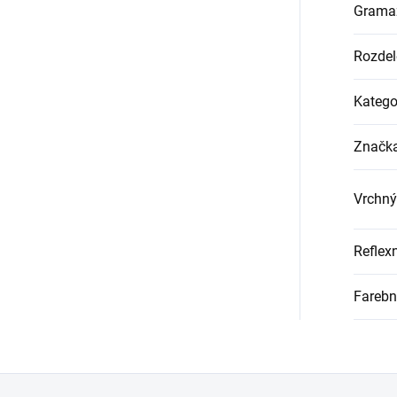
Grama
Rozdel
Katego
Značk
Vrchný
Reflex
Farebn