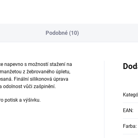
Podobné (10)
ce napevno s možností stažení na
Dod
 manžetou z žebrovaného úpletu,
česaná. Finální silikonová úprava
 a odolnost vůči zašpinění.
Kategó
ro potisk a výšivku.
EAN
:
Farba
: