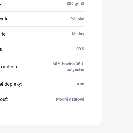
ž
:
300 g/m2
enie
:
Pánské
rie
:
Mikiny
a
:
CXS
65 % bavlna 35 %
 materiál
:
polyester
né doplnky
:
Ano
osť
:
Modrá azurová