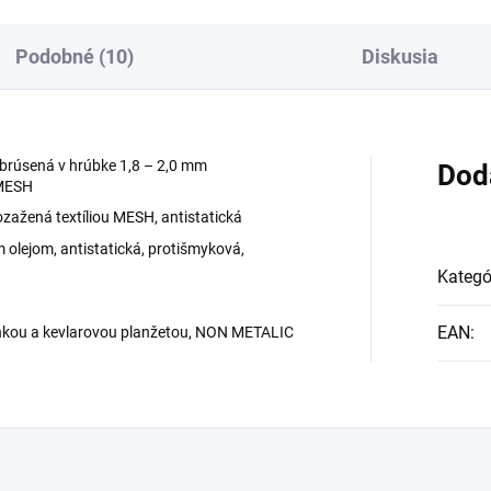
Podobné (10)
Diskusia
brúsená v hrúbke 1,8 – 2,0 mm
Dod
 MESH
zažená textíliou MESH, antistatická
 olejom, antistatická, protišmyková,
Kategó
EAN
:
nkou a kevlarovou planžetou, NON METALIC