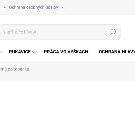
Ochrana osobných údajov
Hľadať
RUKAVICE
PRÁCA VO VÝŠKACH
OCHRANA HLAV
ná poltopánka
otenia
ZNAČKA:
VM FOOTWEAR
€51,21
€41,63 bez DPH