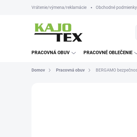
Prejsť
Vrátenie/výmena/reklamácie
Obchodné podmienky
na
obsah
PRACOVNÁ OBUV
PRACOVNÉ OBLEČENIE
Domov
Pracovná obuv
BERGAMO bezpečnost
Neohodnotené
Podrobnosti hodn
-12% ZĽAVA S KÓDOM
KAJOTEX