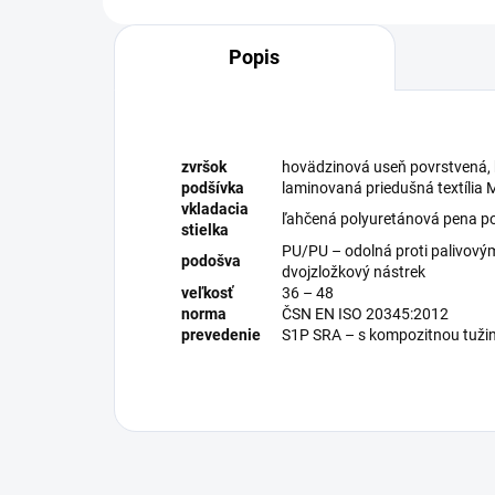
Popis
zvršok
hovädzinová useň povrstvená, 
podšívka
laminovaná priedušná textília
vkladacia
ľahčená polyuretánová pena po
stielka
PU/PU – odolná proti palivovým
podošva
dvojzložkový nástrek
veľkosť
36 – 48
norma
ČSN EN ISO 20345:2012
prevedenie
S1P SRA – s kompozitnou tuži