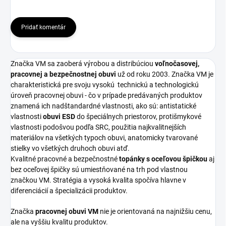
Pridať komentár
Značka VM sa zaoberá výrobou a distribúciou
voľnočasovej,
pracovnej a bezpečnostnej obuvi
už od roku 2003. Značka VM je
charakteristická pre svoju vysokú
technickú a technologickú
úroveň pracovnej obuvi - čo v prípade predávaných produktov
znamená ich nadštandardné vlastnosti, ako sú: antistatické
vlastnosti
obuvi ESD
do špeciálnych priestorov, protišmykové
vlastnosti podošvou podľa SRC, použitia najkvalitnejších
materiálov na všetkých typoch obuvi, anatomicky tvarované
stielky vo všetkých druhoch obuvi atď.
Kvalitné pracovné a bezpečnostné
topánky s oceľovou špičkou
aj
bez oceľovej špičky sú umiestňované na trh pod vlastnou
značkou VM. Stratégia a vysoká kvalita spočíva hlavne v
diferenciácií a špecializácii produktov.
Značka
pracovnej obuvi VM
nie je orientovaná na najnižšiu cenu,
ale na vyššiu kvalitu produktov.