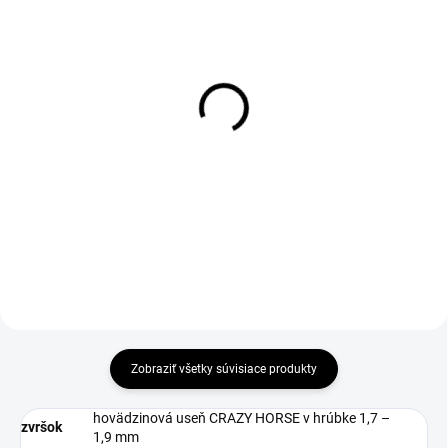
DO 1-4 PRACOVNÝCH DNÍ ODOŠLEME
1-3 DNÍ ODOŠLEME
(39 KS)
(9 KS)
D-SOLE Insole
Drevená kefa na leštenie
obuvi
€2,69
€1,20
€2,19 bez DPH
€0,98 bez DPH
Do košíka
Zobraziť všetky súvisiace produkty
hovädzinová useň CRAZY HORSE v hrúbke 1,7 –
zvršok
1,9 mm