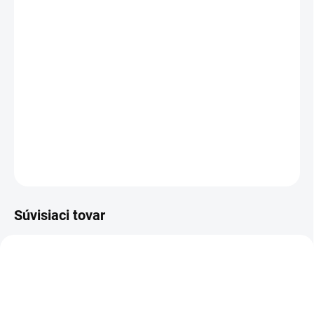
MOŽNOSTI DORUČENIA
−
+
Pridať do košíka
kotníková bezpečnostná obuv - celokožená v kombinácii s gumou, s
vysokou gumovou obsádzkou
DETAILNÉ INFORMÁCIE
OPÝTAŤ SA
STRÁŽIŤ
Súvisiaci tovar