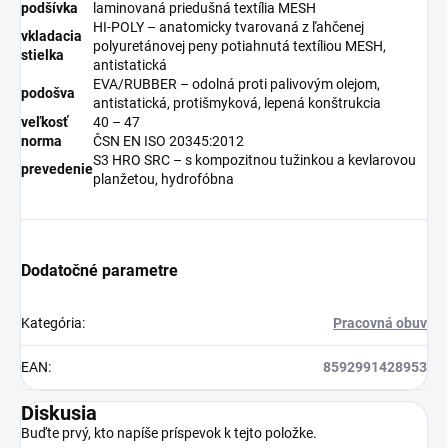
podšívka
laminovaná priedušná textília MESH
HI-POLY – anatomicky tvarovaná z ľahčenej
vkladacia
polyuretánovej peny potiahnutá textíliou MESH,
stielka
antistatická
EVA/RUBBER – odolná proti palivovým olejom,
podošva
antistatická, protišmyková, lepená konštrukcia
veľkosť
40 – 47
norma
ČSN EN ISO 20345:2012
S3 HRO SRC – s kompozitnou tužinkou a kevlarovou
prevedenie
planžetou, hydrofóbna
Dodatočné parametre
Kategória
:
Pracovná obuv
EAN
:
8592991428953
Diskusia
Buďte prvý, kto napíše príspevok k tejto položke.