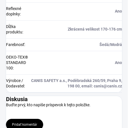
Reflexné
Ano
doplnky
:
Dĺžka
Zkrácená velikost 170-176 cm
produktu
:
Farebnosť
:
Šedá/Modrá
OEKO-TEX®
STANDARD
Ano
100
:
Výrobce /
CANIS SAFETY a.s., Poděbradská 260/59, Praha 9,
Dodavatel
:
198 00, email: canis@canis.cz
Diskusia
Buďte prvý, kto napíše príspevok k tejto položke.
Pridať komentár