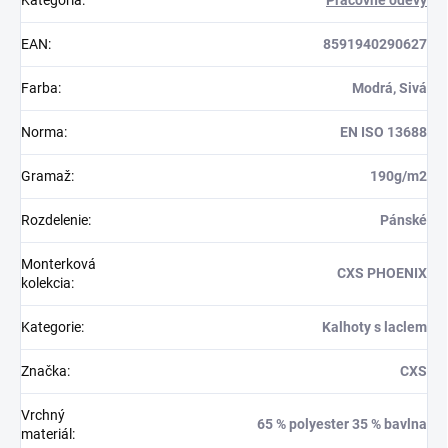
EAN
:
8591940290627
Farba
:
Modrá, Sivá
Norma
:
EN ISO 13688
Gramaž
:
190g/m2
Rozdelenie
:
Pánské
Monterková
CXS PHOENIX
kolekcia
:
Kategorie
:
Kalhoty s laclem
Značka
:
CXS
Vrchný
65 % polyester 35 % bavlna
materiál
: