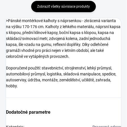
Zobraziť všetky súvisiace produkty
>Pánské montérkové kalhoty s náprsenkou - zkrácená varianta
na výšku 170-176 cm. Kalhoty z lehkého materiálu, náprsní kapsa
s klopou, přední klínové kapsy, boční kapsa s klopou, kapsa na
skládací/svinovací metr, zdvojená kolena, zadní jednoduchá
kapsa, šle vzadu na gumu, reflexní doplňky. Díky odlehčené
gramáži vhodné pro práci nejen v letním období, ale také
celoročně ve vytápěných provozech.
Doporučené použití: stavebnictví, strojírenství, lehký průmysl,
automobilový průmysl, logistika, skladová manipulace, spedice,
autoservisy, údržba, montáže, zemědělství, učiliště, zahrada,
hobby.
Dodatočné parametre
Kategória
:
Pracovné odevy