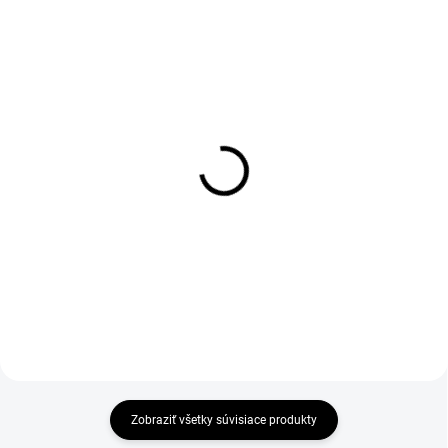
1-4 DNÍ ODOŠLEME
1-4 DNÍ ODOŠLEME
(>50 PÁR)
(>50 PÁR)
Povrstvené rukavice
Povrstvené rukavice
BRITA BLACK, čierne
BRITA, biele
€0,82
€0,82
€0,67 bez DPH
€0,67 bez DPH
Zobraziť všetky súvisiace produkty