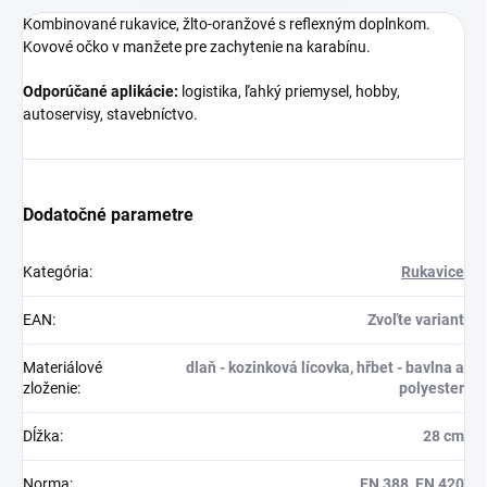
Kombinované rukavice, žlto-oranžové s reflexným doplnkom.
Kovové očko v manžete pre zachytenie na karabínu.
Odporúčané aplikácie:
logistika, ľahký priemysel, hobby,
autoservisy, stavebníctvo.
Dodatočné parametre
Kategória
:
Rukavice
EAN
:
Zvoľte variant
Materiálové
dlaň - kozinková lícovka, hřbet - bavlna a
zloženie
:
polyester
Dĺžka
:
28 cm
Norma
:
EN 388, EN 420