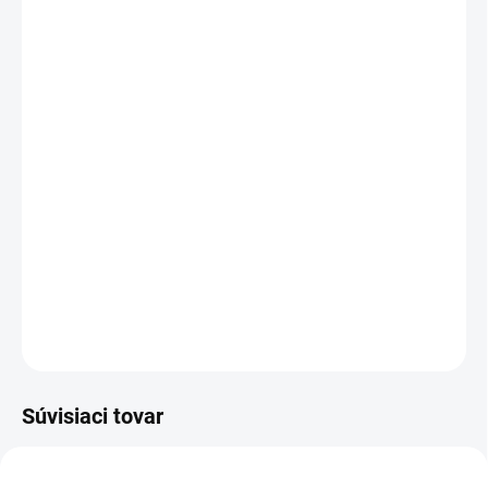
MÔŽEME DORUČIŤ DO:
ZVOĽTE VARIANT
MOŽNOSTI DORUČENIA
−
+
Pridať do košíka
Kombinované rukavice, žlto-oranžové s reflexným doplnkom.
Kovové očko v manžete pre zachytenie na karabínu.
DETAILNÉ INFORMÁCIE
OPÝTAŤ SA
STRÁŽIŤ
Súvisiaci tovar