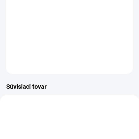
−
+
Pridať do košíka
WORK - pracovní funkčné ponožky
! cena za 3 ks v balení !
DETAILNÉ INFORMÁCIE
OPÝTAŤ SA
STRÁŽIŤ
Súvisiaci tovar