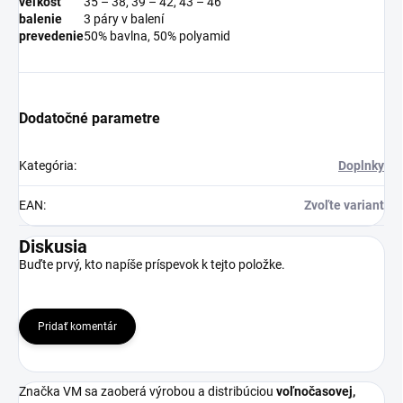
veľkosť
35 – 38, 39 – 42, 43 – 46
balenie
3 páry v balení
prevedenie
50% bavlna, 50% polyamid
Dodatočné parametre
Kategória
:
Doplnky
EAN
:
Zvoľte variant
Diskusia
Buďte prvý, kto napíše príspevok k tejto položke.
Pridať komentár
Značka VM sa zaoberá výrobou a distribúciou
voľnočasovej,