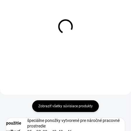
1-4 DNÍ ODOŠLEME
1-4 DNÍ ODOŠLEME
(>50 PÁR)
(>50 KS)
Filter 3M 5925, 1
Klobúčik CXS FERDA,
pár=2ks
biely
€7,72
€4,22
€6,28 bez DPH
€3,43 bez DPH
Do košíka
Zobraziť všetky súvisiace produkty
špeciálne ponožky vytvorené pre náročné pracovné
použitie
prostredie