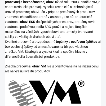
pracovnej a bezpečnostnej obuvi
už od roku 2003. Značka VM je
charakteristická pre svoju vysokú
technickú a technologickú
úroveň pracovnej obuvi - čo v prípade predávaných produktov
znamená ich nadštandardné vlastnosti, ako sú: antistatické
vlastnosti
obuvi ESD
do špeciálnych priestorov, protišmykové
vlastnosti podošvou podľa SRC, použitia najkvalitnejších
materiálov na všetkých typoch obuvi, anatomicky tvarované
stielky vo všetkých druhoch obuvi atď.
Kvalitné pracovné a bezpečnostné
topánky s oceľovou špičkou
aj
bez oceľovej špičky sú umiestňované na trh pod vlastnou
značkou VM. Stratégia a vysoká kvalita spočíva hlavne v
diferenciácií a špecializácii produktov.
Značka
pracovnej obuvi VM
nie je orientovaná na najnižšiu cenu,
ale na vyššiu kvalitu produktov.