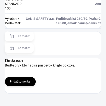
STANDARD
Ano
100
:
Výrobce /
CANIS SAFETY a.s., Poděbradská 260/59, Praha 9,
Dodavatel
:
198 00, email: canis@canis.cz
Ke stažení
Ke stažení
Diskusia
Buďte prvý, kto napíše príspevok k tejto položke.
Pridať komentár