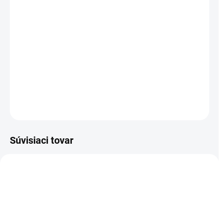
MOŽNOSTI
DORUČENIA
−
+
Pridať do košíka
Maskáčová čiapka so šiltom a hydrofóbne úpravou.
DETAILNÉ INFORMÁCIE
OPÝTAŤ SA
STRÁŽIŤ
Súvisiaci tovar