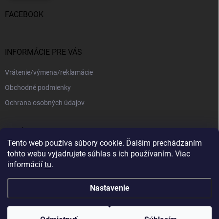
FACEBOOK
INFORMÁCIE PRE VÁS
Vrátenie/výmena/reklamácie
Obchodné podmienky
Ochrana osobných údajov
PRIJÍMAME ONLINE PLATBY
Tento web používa súbory cookie. Ďalším prechádzaním
tohto webu vyjadrujete súhlas s ich používaním. Viac
informácií
tu
.
Nastavenie
Copyright 2026
kajotex.sk
. Všetky práva vyhradené.
Upraviť nastavenie
cookies