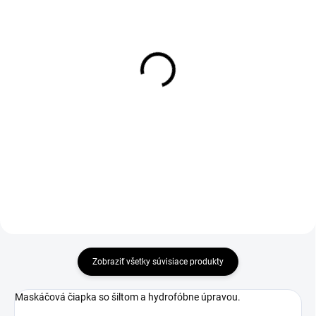
1-4 DNÍ ODOŠLEME
1-4 DNÍ ODOŠLEME
(>50 KS)
(>50 KS)
Klip COB LED
Kapsa s opaskem CXS
LONE
€3,84
€15,50
€3,12 bez DPH
€12,60 bez DPH
Do košíka
Zobraziť všetky súvisiace produkty
Maskáčová čiapka so šiltom a hydrofóbne úpravou.