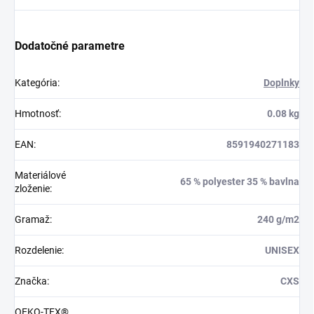
Dodatočné parametre
Kategória
:
Doplnky
Hmotnosť
:
0.08 kg
EAN
:
8591940271183
Materiálové
65 % polyester 35 % bavlna
zloženie
:
Gramaž
:
240 g/m2
Rozdelenie
:
UNISEX
Značka
:
CXS
OEKO-TEX®