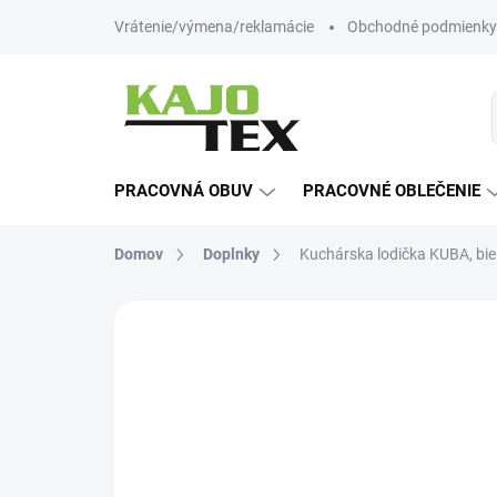
Prejsť
Vrátenie/výmena/reklamácie
Obchodné podmienky
na
obsah
PRACOVNÁ OBUV
PRACOVNÉ OBLEČENIE
Domov
Doplnky
Kuchárska lodička KUBA, bie
Neohodnotené
Podrobnosti hodn