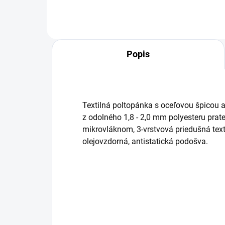
Popis
Textilná poltopánka s oceľovou špicou a
z odolného 1,8 - 2,0 mm polyesteru prat
mikrovláknom, 3-vrstvová priedušná text
olejovzdorná, antistatická podošva.