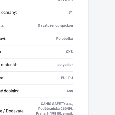
 ochrany
:
S1
na
:
S vyztuženou špičkou
uvi
:
Polobotka
a
:
CXS
 materiál
:
polyester
va
:
PU - PU
né doplnky
:
Ano
CANIS SAFETY a.s.,
Poděbradská 260/59,
e / Dodavatel
:
Praha 9, 198 00, email: