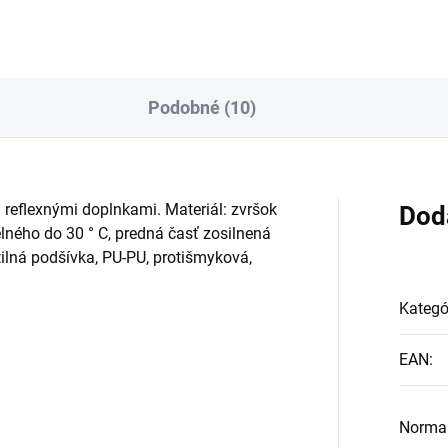
Podobné (10)
 reflexnými doplnkami. Materiál: zvršok
Dod
elného do 30 ° C, predná časť zosilnená
ilná podšívka, PU-PU, protišmyková,
Kategó
EAN
:
Norma