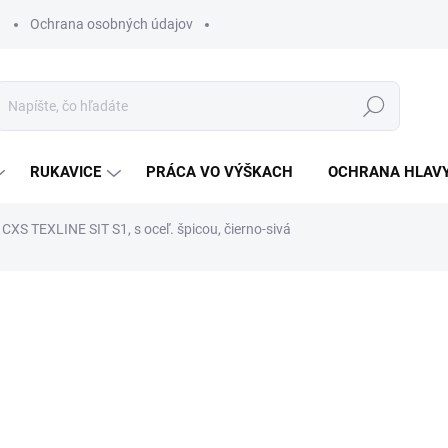
Ochrana osobných údajov
Hľadať
RUKAVICE
PRÁCA VO VÝŠKACH
OCHRANA HLAV
XS TEXLINE SIT S1, s oceľ. špicou, čierno-sivá
otenia
€32,76
€26,63 bez DPH
Jednotková
ZVOĽTE VARIANT
cena: