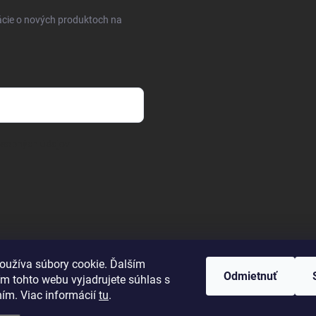
ácie o nových produktoch na
osobných údajov
oužíva súbory cookie. Ďalším
Odmietnuť
m tohto webu vyjadrujete súhlas s
ním. Viac informácií
tu
.