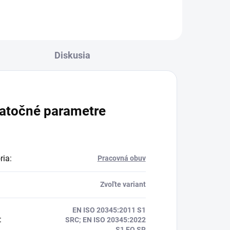
Diskusia
atočné parametre
ria
:
Pracovná obuv
Zvoľte variant
EN ISO 20345:2011 S1
:
SRC; EN ISO 20345:2022
S1 FO SR