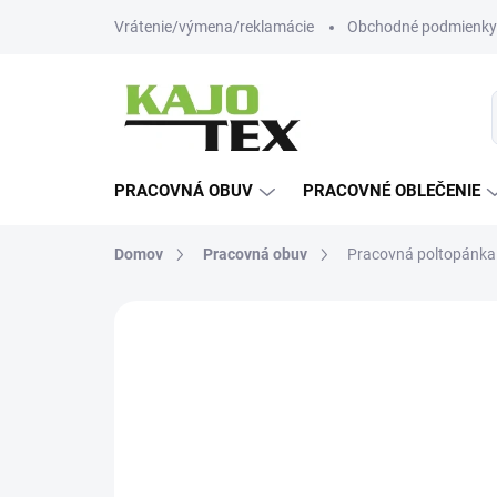
Prejsť
Vrátenie/výmena/reklamácie
Obchodné podmienky
na
obsah
PRACOVNÁ OBUV
PRACOVNÉ OBLEČENIE
Domov
Pracovná obuv
Pracovná poltopánka C
Neohodnotené
Podrobnosti hodn