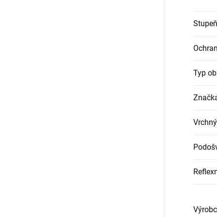
Stupeň
Ochra
Typ ob
Značk
Vrchný
Podoš
Reflex
Výrobc