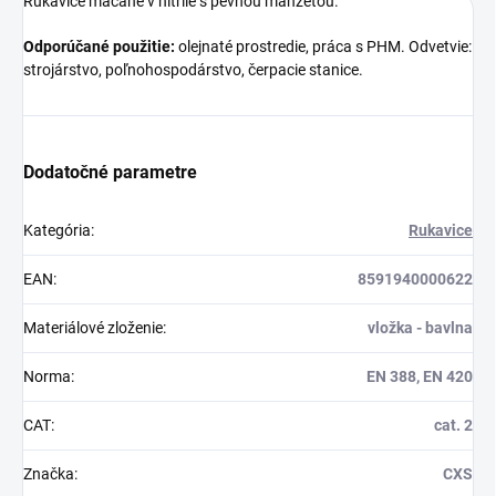
Rukavice máčané v nitrile s pevnou manžetou.
Odporúčané použitie:
olejnaté prostredie, práca s PHM. Odvetvie:
strojárstvo, poľnohospodárstvo, čerpacie stanice.
Dodatočné parametre
Kategória
:
Rukavice
EAN
:
8591940000622
Materiálové zloženie
:
vložka - bavlna
Norma
:
EN 388, EN 420
CAT
:
cat. 2
Značka
:
CXS