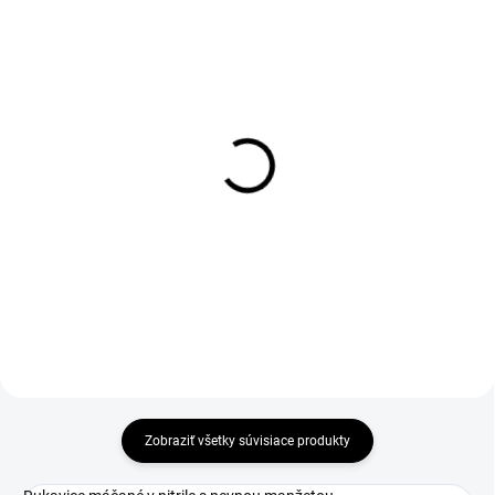
1-4 DNÍ ODOŠLEME
DO 1-4 PRACOVNÝCH DNÍ ODOŠLEME
(>50 PÁR)
(35 KS)
Textilné rukavice NOE,
CARPOS VELCRO Gloves
hnedé, veľ. 10
grey/red (12 pcs)
€0,69
€41,15
€0,56 bez DPH
€33,46 bez DPH
Zobraziť všetky súvisiace produkty