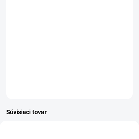
MÔŽEME DORUČIŤ DO:
12.8.2026
MOŽNOSTI DORUČENIA
−
+
Pridať do košíka
Rukavice máčané v nitrile s pevnou manžetou.
DETAILNÉ INFORMÁCIE
OPÝTAŤ SA
STRÁŽIŤ
Súvisiaci tovar