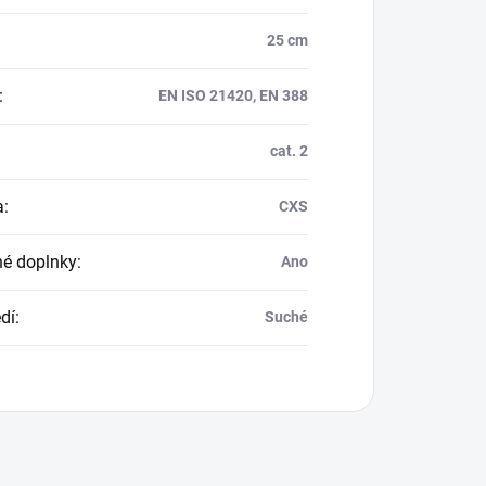
25 cm
:
EN ISO 21420, EN 388
cat. 2
a
:
CXS
né doplnky
:
Ano
dí
:
Suché