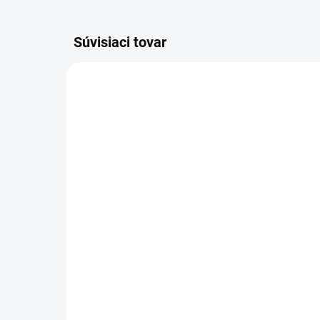
Súvisiaci tovar
1-4 DNÍ ODOŠLEME
(>50 PÁR)
Rukavice BRITA DOTS,
Ru
máčané v PU a PVC
€7
€1,05
€6,
€0,85 bez DPH