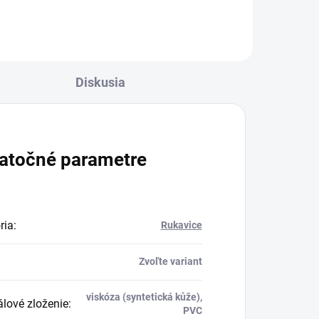
Diskusia
atočné parametre
ria
:
Rukavice
Zvoľte variant
viskóza (syntetická kůže),
álové zloženie
:
PVC