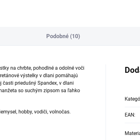
Podobné (10)
tky na chrbte, pohodlné a odolné voči
Dod
uretánové výstelky v dlani pomáhajú
ej časti priedušný Spandex, v dlani
 manžeta so suchým zipsom sa ľahko
Kategó
riemysel, hobby, vodiči, volnočas.
EAN
:
Materi