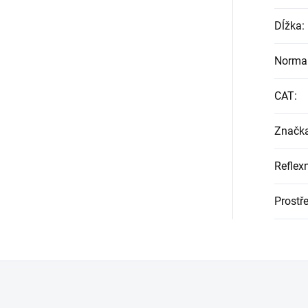
Dĺžka
:
Norma
CAT
:
Značk
Reflex
Prostře