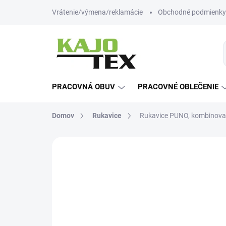
Prejsť
Vrátenie/výmena/reklamácie
Obchodné podmienky
na
obsah
PRACOVNÁ OBUV
PRACOVNÉ OBLEČENIE
Domov
Rukavice
Rukavice PUNO, kombinovan
Neohodnotené
Podrobnosti hodn