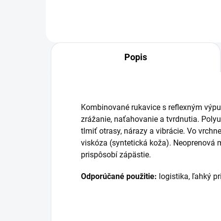
Popis
Kombinované rukavice s reflexným výpus
zrážanie, naťahovanie a tvrdnutia. Poly
tlmiť otrasy, nárazy a vibrácie. Vo vrchn
viskóza (syntetická koža). Neoprenová
prispôsobí zápästie.
Odporúčané použitie:
logistika, ľahký p