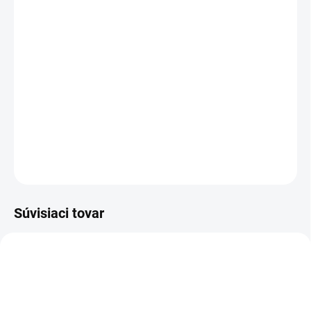
MOŽNOSTI DORUČENIA
−
+
Pridať do košíka
Poloholeňová bezpečnostná obuv - celokožená s membránou FREE-
TEX ®, NON METALIC, s Michelin® podošvou
DETAILNÉ INFORMÁCIE
OPÝTAŤ SA
STRÁŽIŤ
Súvisiaci tovar