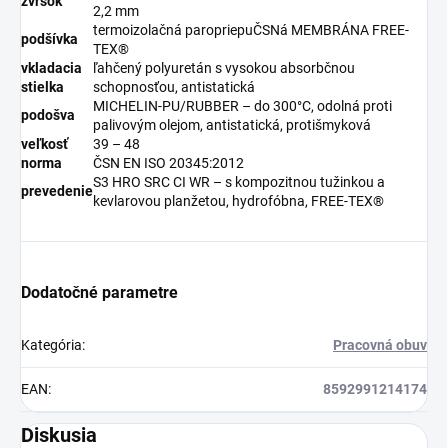
zvršok
2,2 mm
termoizolačná paropriepuČSNá MEMBRÁNA FREE-
podšívka
TEX®
vkladacia
ľahčený polyuretán s vysokou absorbčnou
stielka
schopnosťou, antistatická
MICHELIN-PU/RUBBER – do 300°C, odolná proti
podošva
palivovým olejom, antistatická, protišmyková
veľkosť
39 – 48
norma
ČSN EN ISO 20345:2012
S3 HRO SRC CI WR – s kompozitnou tužinkou a
prevedenie
kevlarovou planžetou, hydrofóbna, FREE-TEX®
Dodatočné parametre
Kategória
:
Pracovná obuv
EAN
:
8592991214174
Diskusia