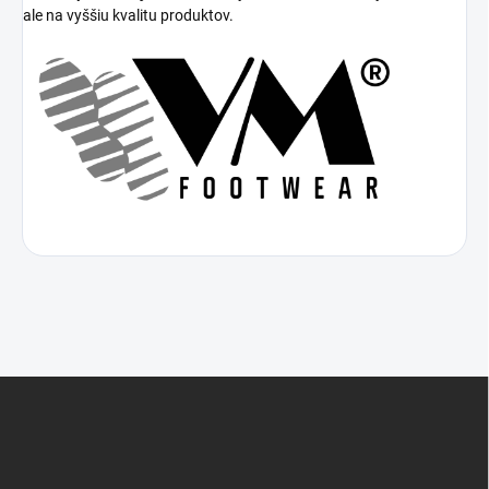
ale na vyššiu kvalitu produktov.
Z
á
p
ä
t