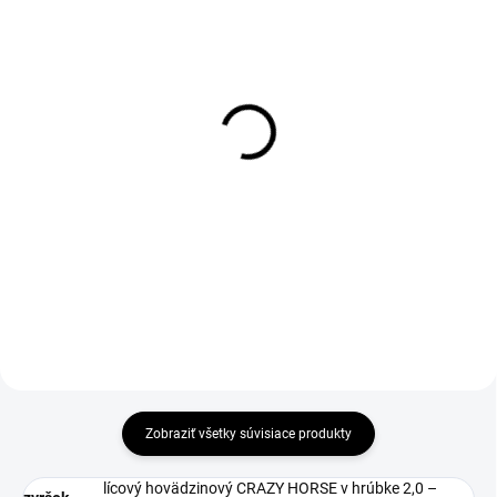
DO 1-4 PRACOVNÝCH DNÍ ODOŠLEME
DO 1-4 PRACOVNÝCH DNÍ ODOŠLEME
(>50 KS)
(>50 KS)
SUPREMA Gel ESD
THERMA Wool Insole 36-
Insole
46
€6,57
€2,69
€5,34 bez DPH
€2,19 bez DPH
Do košíka
Zobraziť všetky súvisiace produkty
lícový hovädzinový CRAZY HORSE v hrúbke 2,0 –