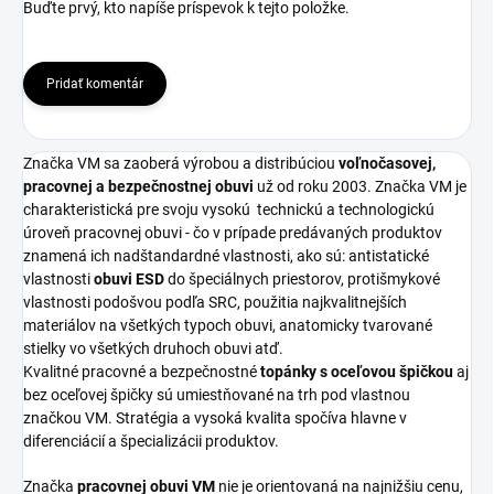
Buďte prvý, kto napíše príspevok k tejto položke.
Pridať komentár
Značka VM sa zaoberá výrobou a distribúciou
voľnočasovej,
pracovnej a bezpečnostnej obuvi
už od roku 2003. Značka VM je
charakteristická pre svoju vysokú
technickú a technologickú
úroveň pracovnej obuvi - čo v prípade predávaných produktov
znamená ich nadštandardné vlastnosti, ako sú: antistatické
vlastnosti
obuvi ESD
do špeciálnych priestorov, protišmykové
vlastnosti podošvou podľa SRC, použitia najkvalitnejších
materiálov na všetkých typoch obuvi, anatomicky tvarované
stielky vo všetkých druhoch obuvi atď.
Kvalitné pracovné a bezpečnostné
topánky s oceľovou špičkou
aj
bez oceľovej špičky sú umiestňované na trh pod vlastnou
značkou VM. Stratégia a vysoká kvalita spočíva hlavne v
diferenciácií a špecializácii produktov.
Značka
pracovnej obuvi VM
nie je orientovaná na najnižšiu cenu,