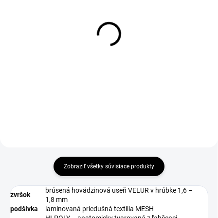
DO 1-4 PRACOVNÝCH DNÍ ODOŠLEME
DO 1-4 PRACOVNÝCH DNÍ ODOŠLEME
(22 KS)
(>50 KS)
ECORNA Insole
SUPREMA Gel ESD
Insole
€9,28
€6,57
€7,54 bez DPH
€5,34 bez DPH
Zobraziť všetky súvisiace produkty
brúsená hovädzinová useň VELUR v hrúbke 1,6 –
zvršok
1,8 mm
podšívka
laminovaná priedušná textília MESH
HI-POLY – anatomicky tvarovaná z ľahčenej