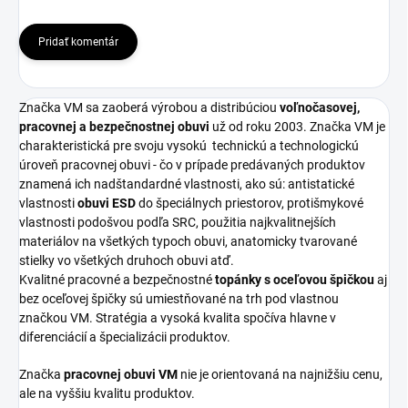
Pridať komentár
Značka VM sa zaoberá výrobou a distribúciou
voľnočasovej,
pracovnej a bezpečnostnej obuvi
už od roku 2003. Značka VM je
charakteristická pre svoju vysokú
technickú a technologickú
úroveň pracovnej obuvi - čo v prípade predávaných produktov
znamená ich nadštandardné vlastnosti, ako sú: antistatické
vlastnosti
obuvi ESD
do špeciálnych priestorov, protišmykové
vlastnosti podošvou podľa SRC, použitia najkvalitnejších
materiálov na všetkých typoch obuvi, anatomicky tvarované
stielky vo všetkých druhoch obuvi atď.
Kvalitné pracovné a bezpečnostné
topánky s oceľovou špičkou
aj
bez oceľovej špičky sú umiestňované na trh pod vlastnou
značkou VM. Stratégia a vysoká kvalita spočíva hlavne v
diferenciácií a špecializácii produktov.
Značka
pracovnej obuvi VM
nie je orientovaná na najnižšiu cenu,
ale na vyššiu kvalitu produktov.