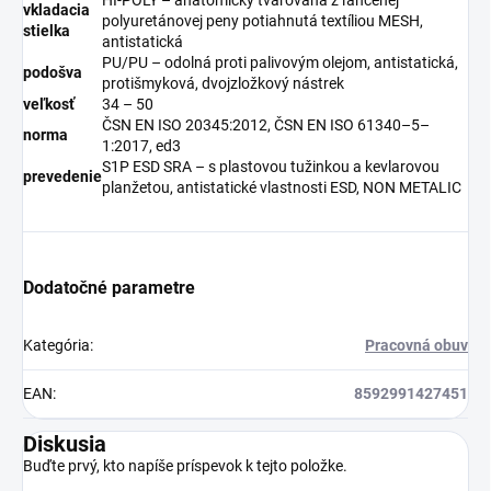
vkladacia
polyuretánovej peny potiahnutá textíliou MESH,
stielka
antistatická
PU/PU – odolná proti palivovým olejom, antistatická,
podošva
protišmyková, dvojzložkový nástrek
veľkosť
34 – 50
ČSN EN ISO 20345:2012, ČSN EN ISO 61340–5–
norma
1:2017, ed3
S1P ESD SRA – s plastovou tužinkou a kevlarovou
prevedenie
planžetou, antistatické vlastnosti ESD, NON METALIC
Dodatočné parametre
Kategória
:
Pracovná obuv
EAN
:
8592991427451
Diskusia
Buďte prvý, kto napíše príspevok k tejto položke.