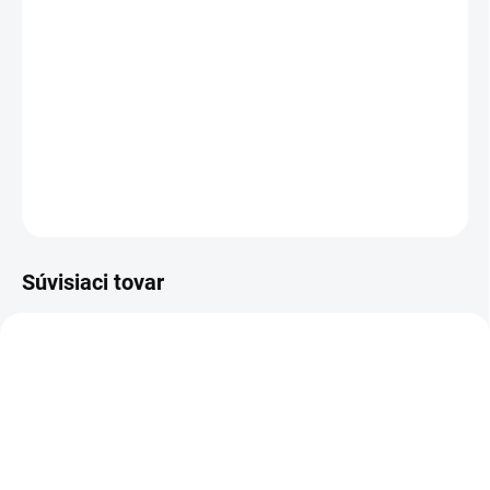
−
+
Pridať do košíka
Sandál bezpečnostný ESD - celokožený, NON METALIC
DETAILNÉ INFORMÁCIE
OPÝTAŤ SA
STRÁŽIŤ
Súvisiaci tovar