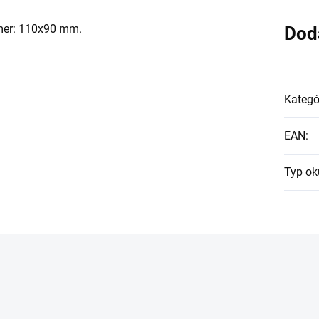
zmer: 110x90 mm.
Dod
Kategó
EAN
:
Typ ok