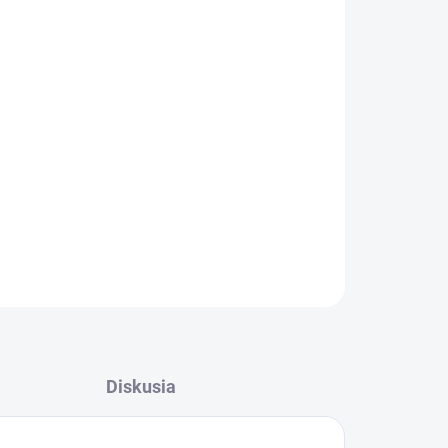
026
MOŽNOSTI DORUČENIA
Pridať do košíka
j kukly, rozmer: 110x90 mm.
OPÝTAŤ SA
STRÁŽIŤ
Diskusia