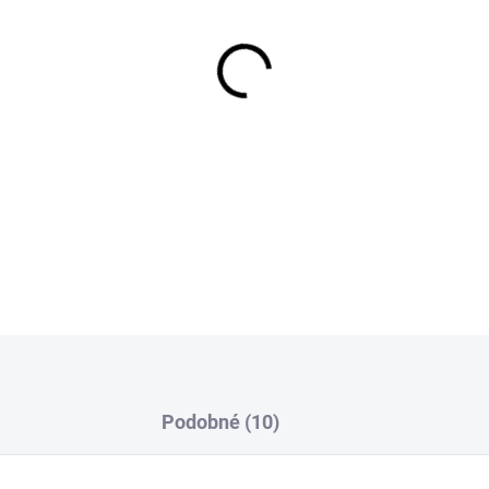
VEĽKOSŤ
MÔŽEME DORUČIŤ DO:
12.8.2
−
+
Ochranná fólia do zváračske
DETAILNÉ INFORMÁCIE
Podobné (10)