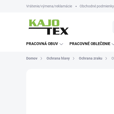
Prejsť
Vrátenie/výmena/reklamácie
Obchodné podmienky
na
obsah
PRACOVNÁ OBUV
PRACOVNÉ OBLEČENIE
Domov
Ochrana hlavy
Ochrana zraku
O
Neohodnotené
Podrobnosti hodn