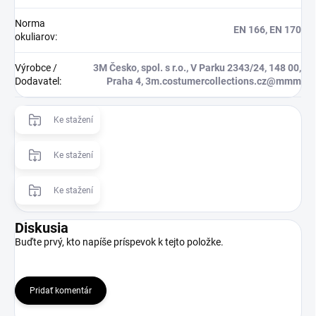
Norma
EN 166, EN 170
okuliarov
:
Výrobce /
3M Česko, spol. s r.o., V Parku 2343/24, 148 00,
Dodavatel
:
Praha 4, 3m.costumercollections.cz@mmm
Ke stažení
Ke stažení
Ke stažení
Diskusia
Buďte prvý, kto napíše príspevok k tejto položke.
Pridať komentár