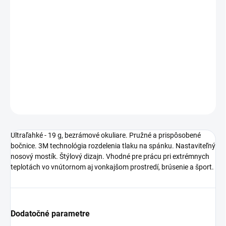
Ultraľahké - 19 g, bezrámové okuliare.
Pružné a prispôsobené
bočnice.
3M technológia rozdelenia tlaku na spánku.
Nastaviteľný
nosový mostík.
Štýlový dizajn.
Vhodné pre prácu pri extrémnych
teplotách vo vnútornom aj vonkajšom prostredí, brúsenie.
DETAILNÉ INFORMÁCIE
OPÝTAŤ SA
STRÁŽIŤ
Ultraľahké - 19 g, bezrámové okuliare.
Pružné a prispôsobené
bočnice.
3M technológia rozdelenia tlaku na spánku.
Nastaviteľný
nosový mostík.
Štýlový dizajn.
Vhodné pre prácu pri extrémnych
teplotách vo vnútornom aj vonkajšom prostredí, brúsenie a šport.
Dodatočné parametre