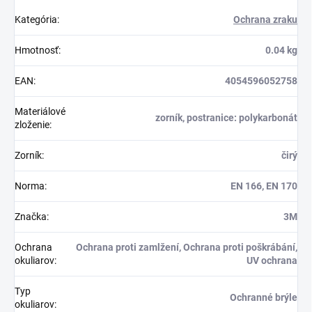
Kategória
:
Ochrana zraku
Hmotnosť
:
0.04 kg
EAN
:
4054596052758
Materiálové
zorník, postranice: polykarbonát
zloženie
:
Zorník
:
čirý
Norma
:
EN 166, EN 170
Značka
:
3M
Ochrana
Ochrana proti zamlžení, Ochrana proti poškrábání,
okuliarov
:
UV ochrana
Typ
Ochranné brýle
okuliarov
: