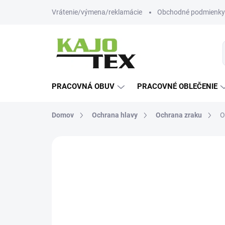
Prejsť
Vrátenie/výmena/reklamácie
Obchodné podmienky
na
obsah
PRACOVNÁ OBUV
PRACOVNÉ OBLEČENIE
Domov
Ochrana hlavy
Ochrana zraku
O
Neohodnotené
Podrobnosti hodn