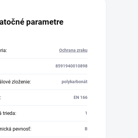
atočné parametre
ria
:
Ochrana zraku
8591940010898
álové zloženie
:
polykarbonát
:
EN 166
 trieda
:
1
ická pevnosť
:
B