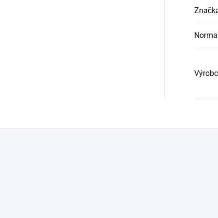
Značk
Norma 
Výrobc