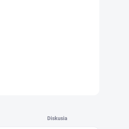
026
MOŽNOSTI DORUČENIA
Pridať do košíka
tu na prilbu alebo náhlavnom krížom poskytuje
er: 210 x 390 mm.
OPÝTAŤ SA
STRÁŽIŤ
Diskusia