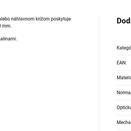
u alebo náhlavnom krížom poskytuje
Dod
90 mm.
alinami.
Kategó
EAN
:
Materi
Norma
Optická
Mechan