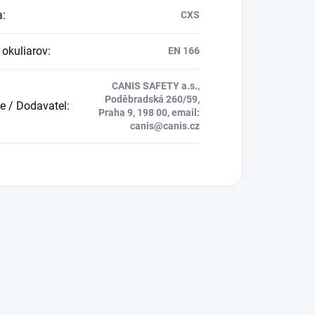
a
:
CXS
okuliarov
:
EN 166
CANIS SAFETY a.s.,
Poděbradská 260/59,
e / Dodavatel
:
Praha 9, 198 00, email:
canis@canis.cz