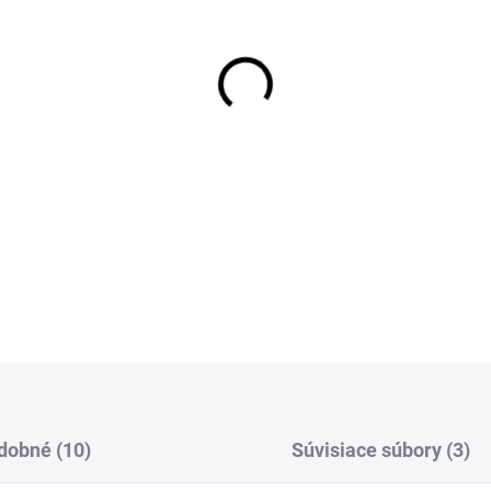
VEĽKOSŤ
MÔŽEME DORUČIŤ DO:
12.8.2
−
+
V kombinácii s držiakom ští
ochranu zraku a tváre, rozm
DETAILNÉ INFORMÁCIE
dobné (10)
Súvisiace súbory (3)