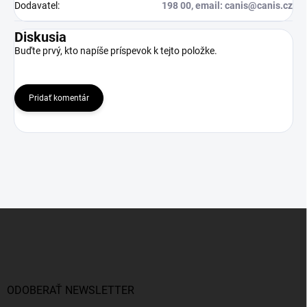
Dodavatel
:
198 00, email: canis@canis.cz
Diskusia
Buďte prvý, kto napíše príspevok k tejto položke.
Pridať komentár
Z
á
p
ä
t
i
ODOBERAŤ NEWSLETTER
e