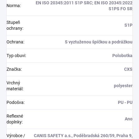
EN ISO 20345:2011 S1P SRC; EN ISO 20345:2022
Norma
:
S1PS FO SR
Stupeň
S1P
ochrany
:
Ochrana
:
S vyztuženou špičkou a podrážkou
Typ obuvi
:
Polobotka
Značka
:
CXS
Vrchný
polyester
materiál
:
Podošva
:
PU - PU
Reflexné
Ano
doplnky
:
Výrobce /
CANIS SAFETY a.s., Poděbradská 260/59, Praha 9,