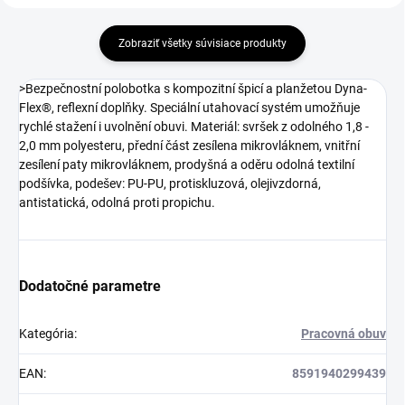
Zobraziť všetky súvisiace produkty
>Bezpečnostní polobotka s kompozitní špicí a planžetou Dyna-
Flex®, reflexní doplňky. Speciální utahovací systém umožňuje
rychlé stažení i uvolnění obuvi. Materiál: svršek z odolného 1,8 -
2,0 mm polyesteru, přední část zesílena mikrovláknem, vnitřní
zesílení paty mikrovláknem, prodyšná a oděru odolná textilní
podšívka, podešev: PU-PU, protiskluzová, olejivzdorná,
antistatická, odolná proti propichu.
Dodatočné parametre
Kategória
:
Pracovná obuv
EAN
:
8591940299439