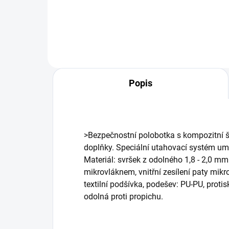
Do košíka
Popis
>Bezpečnostní polobotka s kompozitní šp
doplňky. Speciální utahovací systém umo
Materiál: svršek z odolného 1,8 - 2,0 mm
mikrovláknem, vnitřní zesílení paty mik
textilní podšívka, podešev: PU-PU, protis
odolná proti propichu.