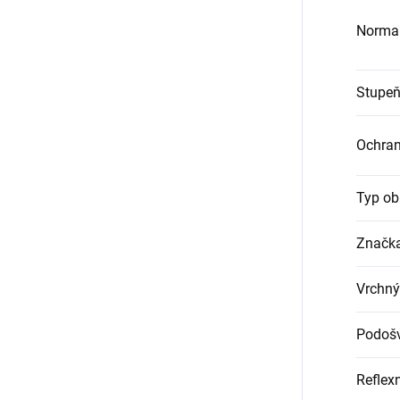
Norma
Stupeň
Ochra
Typ ob
Značk
Vrchný
Podoš
Reflex