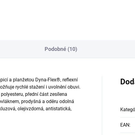
Podobné (10)
icí a planžetou Dyna-Flex®, reflexní
Dod
žňuje rychlé stažení i uvolnění obuvi.
 polyesteru, přední část zesílena
rovláknem, prodyšná a oděru odolná
kluzová, olejivzdorná, antistatická,
Kategó
EAN
: