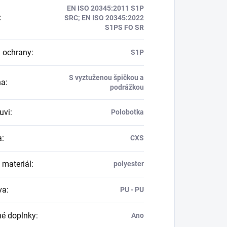
EN ISO 20345:2011 S1P
:
SRC; EN ISO 20345:2022
S1PS FO SR
 ochrany
:
S1P
S vyztuženou špičkou a
na
:
podrážkou
uvi
:
Polobotka
a
:
CXS
 materiál
:
polyester
va
:
PU - PU
né doplnky
:
Ano