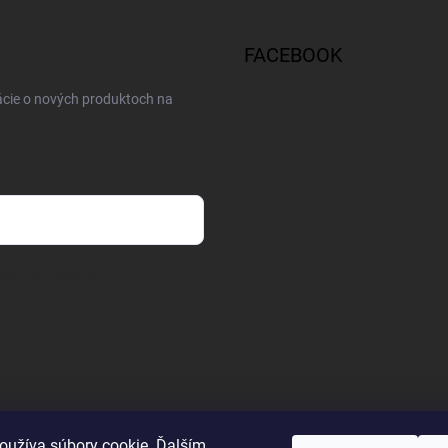
FACEBOOK
ácie o nových produktoch na
osobných údajov
oužíva súbory cookie. Ďalším