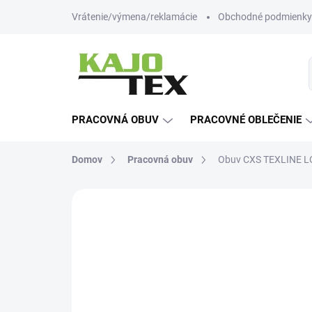
Prejsť
Vrátenie/výmena/reklamácie
Obchodné podmienky
na
obsah
PRACOVNÁ OBUV
PRACOVNÉ OBLEČENIE
Domov
Pracovná obuv
Obuv CXS TEXLINE L
Neohodnotené
Podrobnosti hodn
NOVINKA