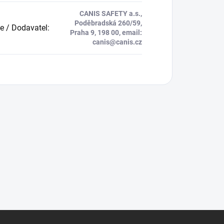
CANIS SAFETY a.s.,
Poděbradská 260/59,
e / Dodavatel
:
Praha 9, 198 00, email:
canis@canis.cz