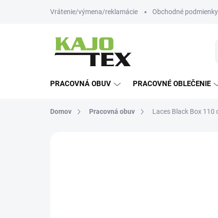
Prejsť
Vrátenie/výmena/reklamácie
Obchodné podmienky
na
obsah
PRACOVNÁ OBUV
PRACOVNÉ OBLEČENIE
Domov
Pracovná obuv
Laces Black Box 110
Neohodnotené
Podrobnosti hodn