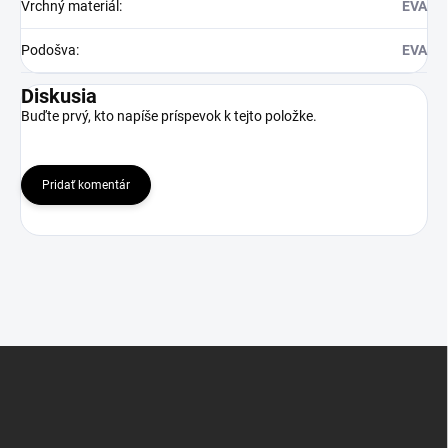
Vrchný materiál
:
EVA
Podošva
:
EVA
Diskusia
Buďte prvý, kto napíše príspevok k tejto položke.
Pridať komentár
Z
á
p
ä
t