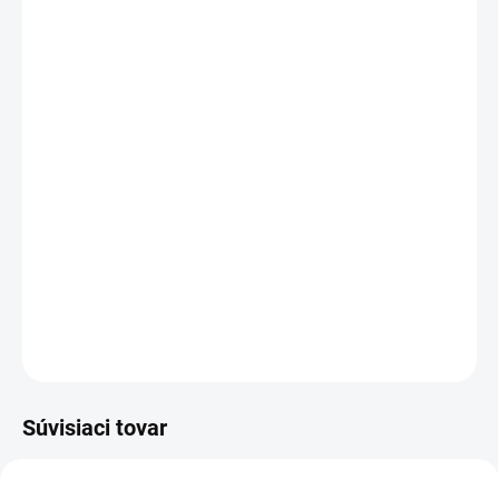
MÔŽEME DORUČIŤ DO:
ZVOĽTE VARIANT
MOŽNOSTI DORUČENIA
−
+
Pridať do košíka
Celoroční pracovní holínky s vyjímatelnou zateplovací vložkou.
Vyrobeny z ultralehkého EVA materiálu, díky kterému jsou
pohodlné i při celodenním nošení. Absorpce energie v patní části,
odolnost proti uklouznutí SRC.
DETAILNÉ INFORMÁCIE
OPÝTAŤ SA
STRÁŽIŤ
Súvisiaci tovar