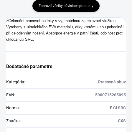
Zobraziť všetky súvisiace produkty
>
Celoroční pracovní holínky s vyjímatelnou zateplovací vložkou.
Vyrobeny z ultralehkého EVA materiálu, díky kterému jsou pohodlné i
při celodenním nošení. Absorpce energie v patní části, odolnost proti
uklouznutí SRC.
Dodatočné parametre
Kategória
:
Pracovná obuv
EAN
:
5900715205095
Norma
:
E CI SRC
Značka
:
CXS