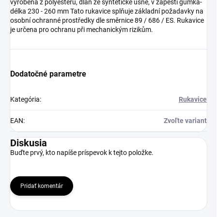
vyrobena z polyesteru, dlaň ze syntetické usně, v zápěstí gumka-
délka 230 - 260 mm Tato rukavice splňuje základní požadavky na
osobní ochranné prostředky dle směrnice 89 / 686 / ES. Rukavice
je určena pro ochranu při mechanickým rizikům.
Dodatočné parametre
Kategória
:
Rukavice
EAN
:
Zvoľte variant
Diskusia
Buďte prvý, kto napíše príspevok k tejto položke.
Pridať komentár