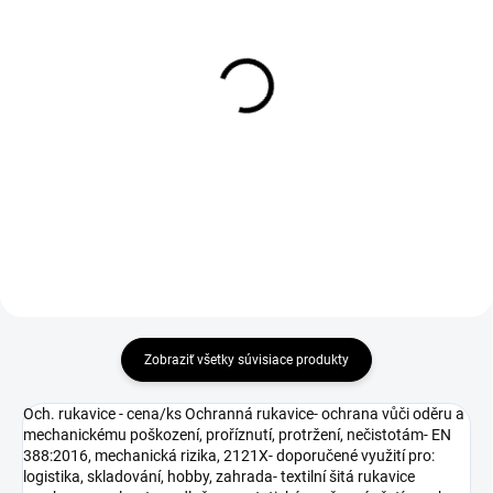
1-4 DNÍ ODOŠLEME
1-4 DNÍ ODOŠLEME
(>50 PÁR)
(>50 BAL)
Rukavice TECHNIK HV,
Jednorazové rukavice
kombinované, žlté
STERN, nitrilové
€4,10
€7,11
€3,33 bez DPH
€5,78 bez DPH
Zobraziť všetky súvisiace produkty
Och. rukavice - cena/ks Ochranná rukavice- ochrana vůči oděru a
mechanickému poškození, proříznutí, protržení, nečistotám- EN
388:2016, mechanická rizika, 2121X- doporučené využití pro:
logistika, skladování, hobby, zahrada- textilní šitá rukavice