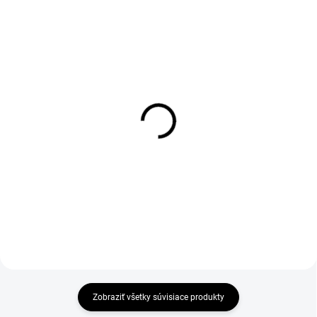
1-4 DNÍ ODOŠLEME
1-4 DNÍ ODOŠLEME
(>50 PÁR)
(>50 PÁR)
Rukavice CXS FARO,
Textilné rukavice FLASH,
kombinované, vel. 10
biele, veľ. 10
€10,75
€0,51
€8,74 bez DPH
€0,41 bez DPH
Zobraziť všetky súvisiace produkty