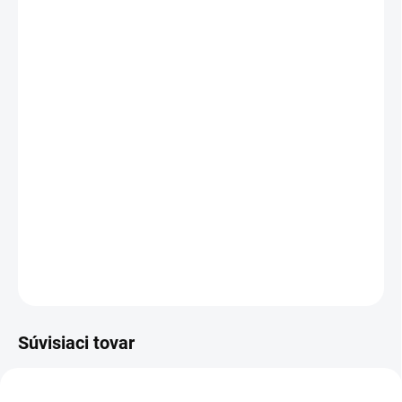
MÔŽEME DORUČIŤ DO:
ZVOĽTE VARIANT
MOŽNOSTI DORUČENIA
−
+
Pridať do košíka
Textilné rukavice, dlaň a prsty pokryté drobnými PVC terčíkmi,
gumička v zápästí.
DETAILNÉ INFORMÁCIE
OPÝTAŤ SA
STRÁŽIŤ
Súvisiaci tovar