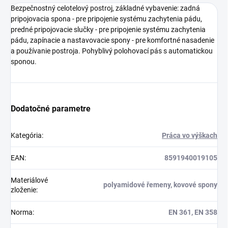
Bezpečnostný celotelový postroj, základné vybavenie: zadná
pripojovacia spona - pre pripojenie systému zachytenia pádu,
predné pripojovacie slučky - pre pripojenie systému zachytenia
pádu, zapínacie a nastavovacie spony - pre komfortné nasadenie
a používanie postroja. Pohyblivý polohovací pás s automatickou
sponou.
Dodatočné parametre
Kategória
:
Práca vo výškach
EAN
:
8591940019105
Materiálové
polyamidové řemeny, kovové spony
zloženie
:
Norma
:
EN 361, EN 358