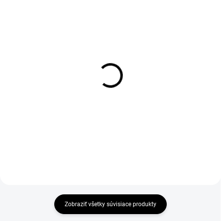
1-4 DNÍ ODOŠLEME
1-4 DNÍ ODOŠLEME
(>50 KS)
(>50 KS)
Karabina AZ 011
Karabina AZ 014T
€7,98
€11,61
€6,49 bez DPH
€9,44 bez DPH
Zobraziť všetky súvisiace produkty