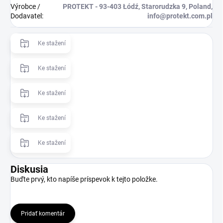
Výrobce /
PROTEKT - 93-403 Łódź, Starorudzka 9, Poland,
Dodavatel
:
info@protekt.com.pl
Ke stažení
Ke stažení
Ke stažení
Ke stažení
Ke stažení
Diskusia
Buďte prvý, kto napíše príspevok k tejto položke.
Pridať komentár