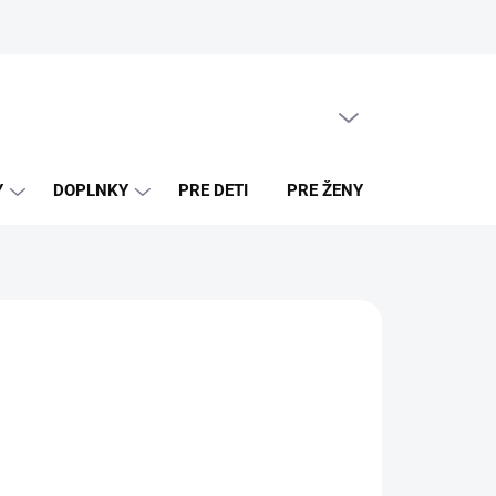
PRÁZDNY KOŠÍK
NÁKUPNÝ
KOŠÍK
Y
DOPLNKY
PRE DETI
PRE ŽENY
PREDAJNE
0