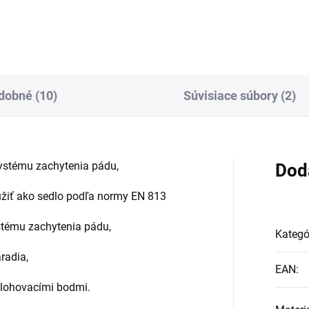
dobné (10)
Súvisiace súbory (2)
 systému zachytenia pádu,
Dod
užiť ako sedlo podľa normy EN 813
ystému zachytenia pádu,
Kategó
radia,
EAN
:
olohovacími bodmi.