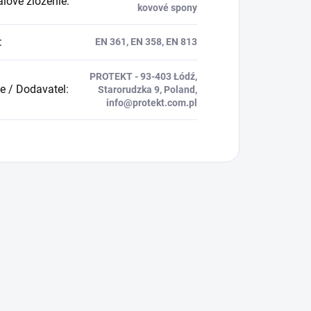
álové zloženie
:
kovové spony
:
EN 361, EN 358, EN 813
PROTEKT - 93-403 Łódź,
e / Dodavatel
:
Starorudzka 9, Poland,
info@protekt.com.pl