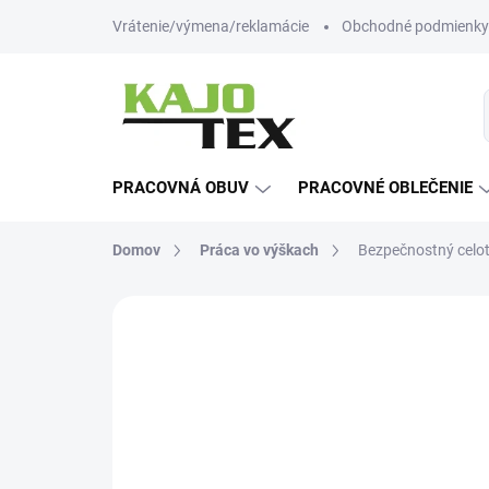
Prejsť
Vrátenie/výmena/reklamácie
Obchodné podmienky
na
obsah
PRACOVNÁ OBUV
PRACOVNÉ OBLEČENIE
Domov
Práca vo výškach
Bezpečnostný celot
Neohodnotené
Podrobnosti hodn
AKCIA