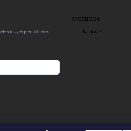
FACEBOOK
kajotex.sk
ácie o nových produktoch na
osobných údajov