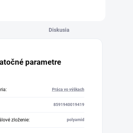
Diskusia
atočné parametre
ria
:
Práca vo výškach
8591940019419
álové zloženie
:
polyamid