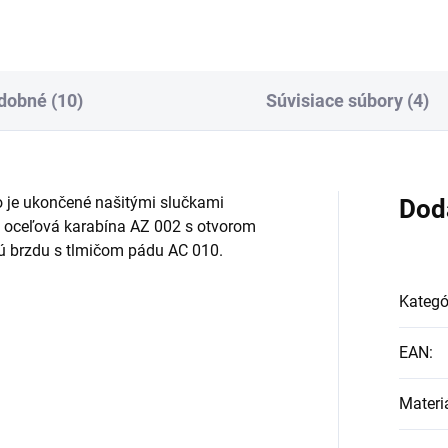
dobné (10)
Súvisiace súbory (4)
 je ukončené našitými slučkami
Dod
 oceľová karabína AZ 002 s otvorom
ú brzdu s tlmičom pádu AC 010.
Kategó
EAN
:
Materi