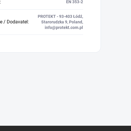
:
EN 353-2
PROTEKT - 93-403 Łódź,
e / Dodavatel
:
Starorudzka 9, Poland,
info@protekt.com.pl