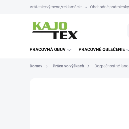
Prejsť
Vrátenie/výmena/reklamácie
Obchodné podmienky
na
obsah
PRACOVNÁ OBUV
PRACOVNÉ OBLEČENIE
Domov
Práca vo výškach
Bezpečnostné lano 
Neohodnotené
Podrobnosti hodn