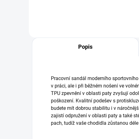
Popis
Pracovní sandál moderního sportovního v
v práci, ale i při běžném nošení ve vol
TPU zpevnění v oblasti paty zvyšují od
poškození. Kvalitní podešev s protiskluz
budete mít dobrou stabilitu i v náročně
zajistí odpružení v oblasti paty a také st
pach, tudíž vaše chodidla zůstanou déle 