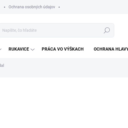
Ochrana osobných údajov
Hľadať
RUKAVICE
PRÁCA VO VÝŠKACH
OCHRANA HLAV
al
otenia
ZNAČKA:
BENNON
€60,19
€48,93 bez DPH