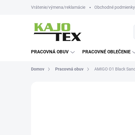
Prejsť
Vrátenie/výmena/reklamácie
Obchodné podmienky
na
obsah
PRACOVNÁ OBUV
PRACOVNÉ OBLEČENIE
Domov
Pracovná obuv
AMIGO O1 Black Sand
Neohodnotené
Podrobnosti hodn
-12% ZĽAVA S KÓDOM
KAJOTEX