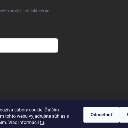
ácie o nových produktoch na
osobných údajov
oužíva súbory cookie. Ďalším
Odmietnuť
m tohto webu vyjadrujete súhlas s
ním. Viac informácií
tu
.