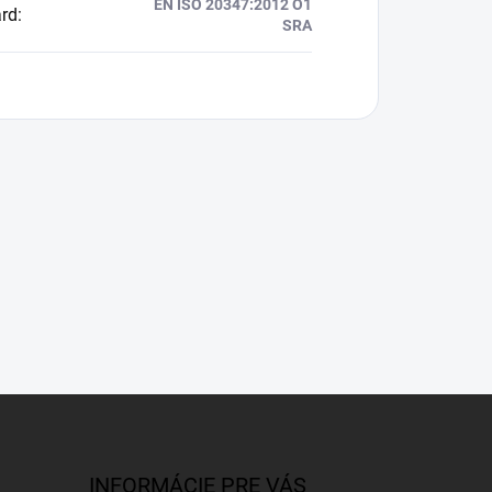
EN ISO 20347:2012 O1
rd
:
SRA
INFORMÁCIE PRE VÁS