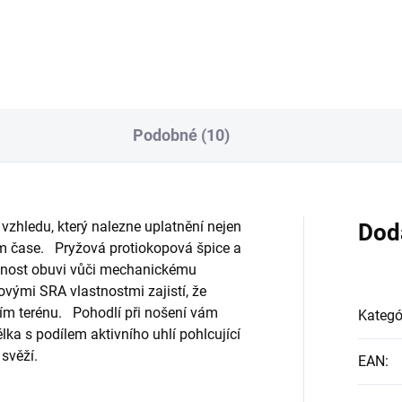
Do košíka
Do košíka
Podobné (10)
zhledu, který nalezne uplatnění nejen
Dod
ném čase. Pryžová protiokopová špice a
olnost obuvi vůči mechanickému
ovými SRA vlastnostmi zajistí, že
jším terénu. Pohodlí při nošení vám
Kategó
élka s podílem aktivního uhlí pohlcující
svěží.
EAN
: