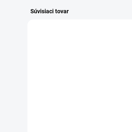
Súvisiaci tovar
DO 1-4 PRACOVNÝCH DNÍ ODOŠLEME
(>50 KS)
THERMA Insole 36-46
Dre
ob
€1,90
€1
€1,54 bez DPH
€0,
Do košíka