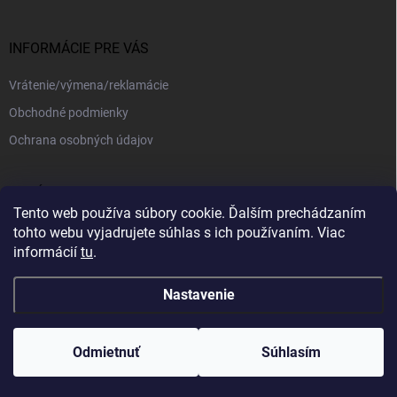
INFORMÁCIE PRE VÁS
Vrátenie/výmena/reklamácie
Obchodné podmienky
Ochrana osobných údajov
PRIJÍMAME ONLINE PLATBY
Tento web používa súbory cookie. Ďalším prechádzaním
tohto webu vyjadrujete súhlas s ich používaním. Viac
informácií
tu
.
Nastavenie
Copyright 2026
kajotex.sk
. Všetky práva vyhradené.
Upraviť nastavenie
cookies
Odmietnuť
Súhlasím
Vytvoril Shoptet