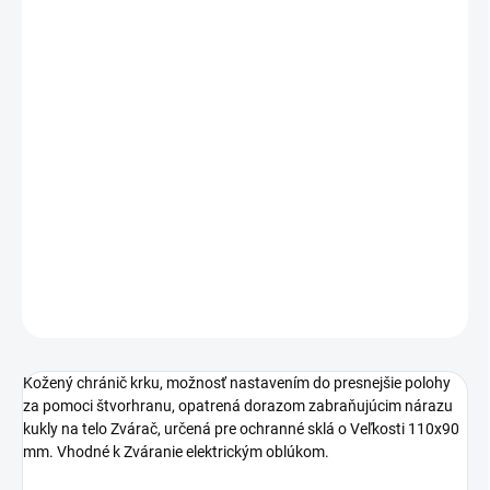
MOŽNOSTI
DORUČENIA
−
+
Pridať do košíka
Kožený chránič krku, možnosť nastavením do presnejšie polohy
za pomoci štvorhranu, opatrená dorazom zabraňujúcim nárazu
kukly na telo Zvárač, určená pre ochranné sklá o Veľkosti 110x90
mm. Vhodné k Zváranie elektrickým oblúkom.
DETAILNÉ INFORMÁCIE
OPÝTAŤ SA
STRÁŽIŤ
Kožený chránič krku, možnosť nastavením do presnejšie polohy
za pomoci štvorhranu, opatrená dorazom zabraňujúcim nárazu
kukly na telo Zvárač, určená pre ochranné sklá o Veľkosti 110x90
mm. Vhodné k Zváranie elektrickým oblúkom.