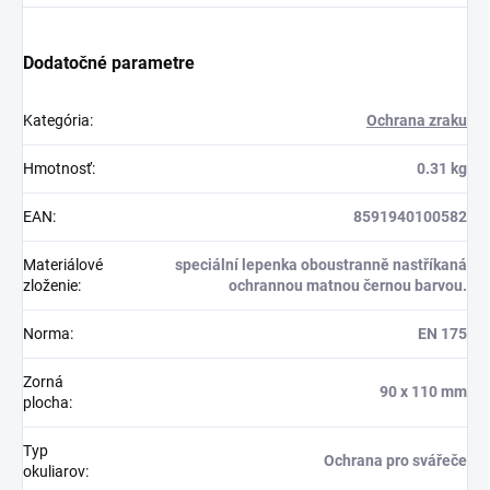
Dodatočné parametre
Kategória
:
Ochrana zraku
Hmotnosť
:
0.31 kg
EAN
:
8591940100582
Materiálové
speciální lepenka oboustranně nastříkaná
zloženie
:
ochrannou matnou černou barvou.
Norma
:
EN 175
Zorná
90 x 110 mm
plocha
:
Typ
Ochrana pro svářeče
okuliarov
: