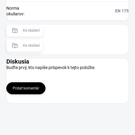
Norma
EN 175
okuliarov
:
Ke stažení
Ke stažení
Diskusia
Buďte prvý, kto napíše príspevok k tejto položke.
Pridať komentár