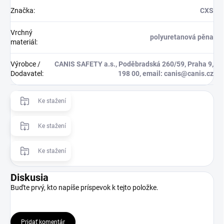
Značka
:
CXS
Vrchný
polyuretanová pěna
materiál
:
Výrobce /
CANIS SAFETY a.s., Poděbradská 260/59, Praha 9,
Dodavatel
:
198 00, email: canis@canis.cz
Ke stažení
Ke stažení
Ke stažení
Diskusia
Buďte prvý, kto napíše príspevok k tejto položke.
Pridať komentár