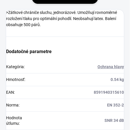
>Zátkové chrániče sluchu, jednorázové. Umožňují rovnoměrné
rozložení tlaku pro optimální pohodlí. Neobsahují latex. Balení
obsahuje 500 párů.
Dodatočné parametre
Kategória
:
Ochrana hlavy
Hmotnosť
:
0.54 kg
EAN
:
8591940315610
Norma
:
EN 352-2
Hodnota
SNR 34 dB
útlumu
: