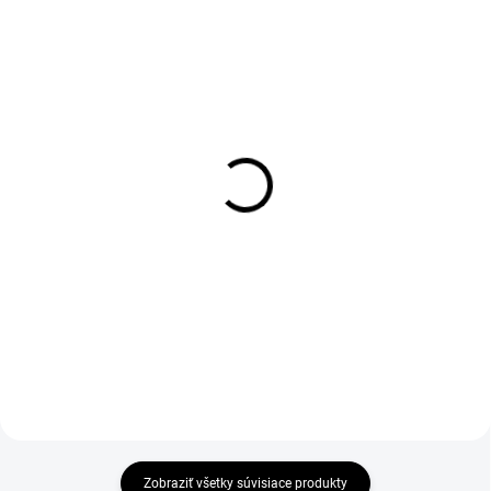
1-4 DNÍ ODOŠLEME
1-4 DNÍ ODOŠLEME
(>50 KS)
(>50 KS)
Sklo do svářečské kukly,
Ochranný kryt zorníku
tmavé, 90x110 mm
3M 6885
€1,25
€1,85
€1,02 bez DPH
€1,50 bez DPH
Do košíka
Zobraziť všetky súvisiace produkty