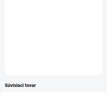
12.8.2026
MOŽNOSTI
DORUČENIA
−
+
Pridať do košíka
Zátkové chrániče sluchu, jednorázové. Umožňují rovnoměrné
rozložení tlaku pro optimální pohodlí. Neobsahují latex. Balení
obsahuje 500 párů.
DETAILNÉ INFORMÁCIE
OPÝTAŤ SA
STRÁŽIŤ
Súvisiaci tovar