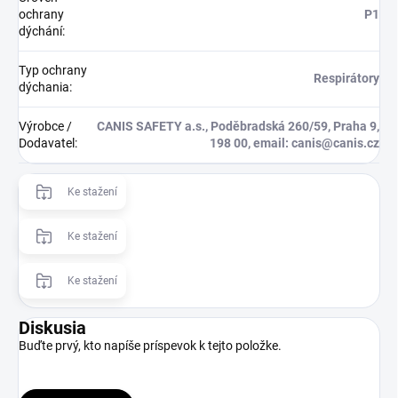
ochrany
P1
dýchání
:
Typ ochrany
Respirátory
dýchania
:
Výrobce /
CANIS SAFETY a.s., Poděbradská 260/59, Praha 9,
Dodavatel
:
198 00, email: canis@canis.cz
Ke stažení
Ke stažení
Ke stažení
Diskusia
Buďte prvý, kto napíše príspevok k tejto položke.