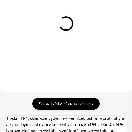
1-4 DNÍ ODOŠLEME
1-4 DNÍ ODOŠLEME
(>50 KS)
(>50 KS)
Filtračná polomaska CXS
Držiak štítu 3M FH1,
SPIRO P2, HY8222,
čierny
skladacia s ventilčekom
€12,38
€2,38
€10,07 bez DPH
€1,93 bez DPH
Do košíka
Do košíka
Zobraziť všetky súvisiace produkty
Trieda FFP1, skladacie, výdychový ventilček, ochrana proti tuhým
a kvapalným časticiam v koncentrácii do 4,5 x PEL alebo 4 x APF,
tvarovateľná nosná výstuha a vnútorná penová výstuha pre