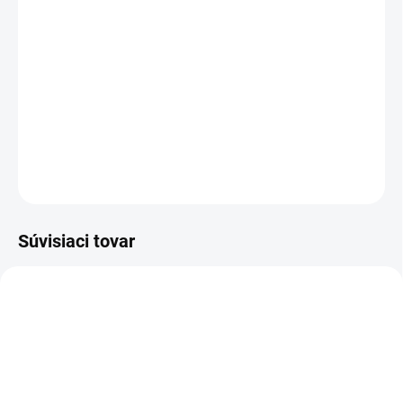
Trieda FFP1, skladacie, výdychový ventilček, ochrana proti tuhým
a kvapalným časticiam v koncentrácii do 4,5 x PEL alebo 4 x APF,
tvarovateľná nosná výstuha a vnútorná penová výstuha pre
dokonalú tesnosť.
DETAILNÉ INFORMÁCIE
OPÝTAŤ SA
STRÁŽIŤ
Súvisiaci tovar