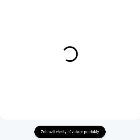
1-4 DNÍ ODOŠLEME
SKLADOM-ODOŠLEME DO 24 HODÍN
(4 KS)
(>50 KS)
Mikina CXS HARRISON,
Mikina s kapucňou
pánská, černo-šedá
Snickers Workwear
čierna
€23,90
€98,90
€19,43 bez DPH
€80,41 bez DPH
Zobraziť všetky súvisiace produkty