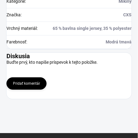
Kategorie
:
Mikiny
Značka
:
CXS
Vrchný materiál
:
65 % bavlna single jersey, 35 % polyester
Farebnosť
:
Modrá tmavá
Diskusia
Buďte prvý, kto napíše príspevok k tejto položke.
Pridať komentár
Z