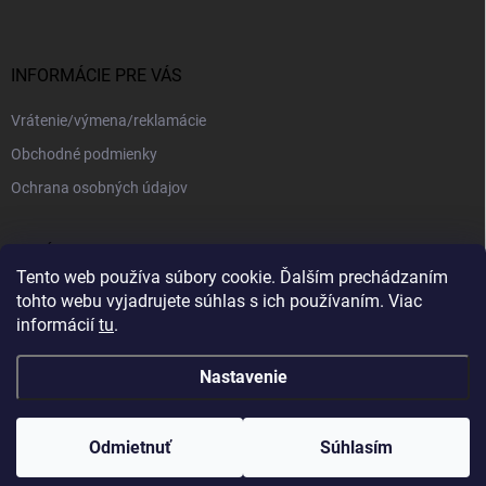
INFORMÁCIE PRE VÁS
Vrátenie/výmena/reklamácie
Obchodné podmienky
Ochrana osobných údajov
PRIJÍMAME ONLINE PLATBY
Tento web používa súbory cookie. Ďalším prechádzaním
tohto webu vyjadrujete súhlas s ich používaním. Viac
informácií
tu
.
Nastavenie
Copyright 2026
kajotex.sk
. Všetky práva vyhradené.
Upraviť nastavenie
cookies
Odmietnuť
Súhlasím
Vytvoril Shoptet