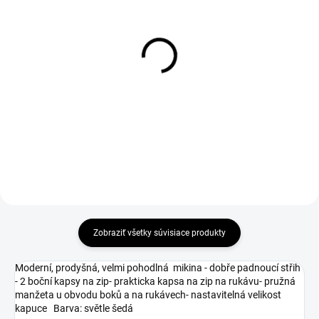
1-4 DNÍ ODOŠLEME
SKLADOM-ODOŠLEME DO 24 HODÍN
(>50 KS)
(>50 KS)
Vesta OVERLAND, zimná,
Snickers 2892 Logo
pánska, čierna
Sweatshirt čierna
€28,50
€46,90
€23,17 bez DPH
€38,13 bez DPH
Zobraziť všetky súvisiace produkty
Moderní, prodyšná, velmi pohodlná mikina - dobře padnoucí střih
- 2 boční kapsy na zip- prakticka kapsa na zip na rukávu- pružná
manžeta u obvodu boků a na rukávech- nastavitelná velikost
kapuce Barva: světle šedá