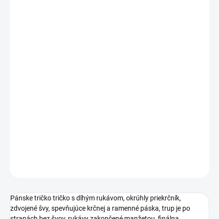
MÔŽEME DORUČIŤ DO:
ZVOĽTE VARIANT
MOŽNOSTI DORUČENIA
−
+
Pridať do košíka
Pánske tričko tričko s dlhým rukávom, okrúhly priekrčník, zdvojené
švy, spevňujúce krčnej a ramenné páska, trup je po stranách bez
švov, rukávy zakončené manžetou, finálna silikónová úprava
materiálu, ktorá zaisťuje vyššiu mäkkosť a pružnosť, rozmerovú
stálosť a obmedzuje žmolkovaniu.
DETAILNÉ INFORMÁCIE
OPÝTAŤ SA
STRÁŽIŤ
Pánske tričko tričko s dlhým rukávom, okrúhly priekrčník,
zdvojené švy, spevňujúce krčnej a ramenné páska, trup je po
stranách bez švov, rukávy zakončené manžetou, finálna