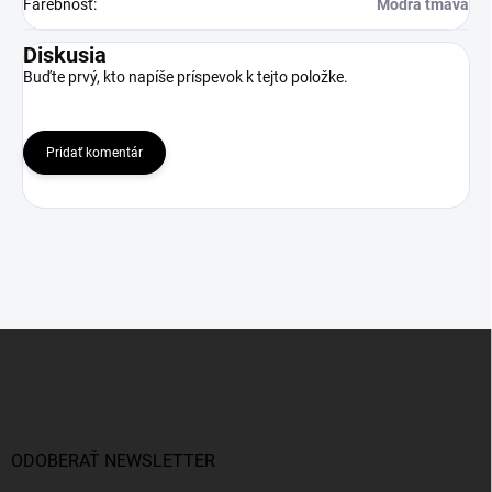
Farebnosť
:
Modrá tmavá
Diskusia
Buďte prvý, kto napíše príspevok k tejto položke.
Pridať komentár
Z
á
p
ä
t
i
ODOBERAŤ NEWSLETTER
e