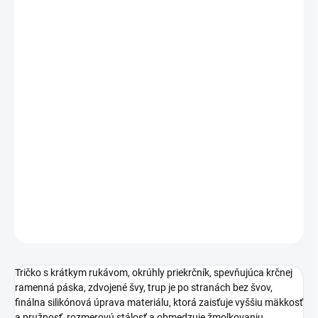
MÔŽEME DORUČIŤ DO:
ZVOĽTE VARIANT
MOŽNOSTI DORUČENIA
−
+
Pridať do košíka
Tričko s krátkym rukávom, okrúhly priekrčník, spevňujúca krčnej
ramenná páska, zdvojené švy, trup je po stranách bez švov,
finálna silikónová úprava materiálu, ktorá zaisťuje vyššiu mäkkosť
a pružnosť, rozmerovú stálosť a obmedzuje žmolkovaniu.
DETAILNÉ INFORMÁCIE
OPÝTAŤ SA
STRÁŽIŤ
Tričko s krátkym rukávom, okrúhly priekrčník, spevňujúca krčnej
ramenná páska, zdvojené švy, trup je po stranách bez švov,
finálna silikónová úprava materiálu, ktorá zaisťuje vyššiu mäkkosť
a pružnosť, rozmerovú stálosť a obmedzuje žmolkovaniu.