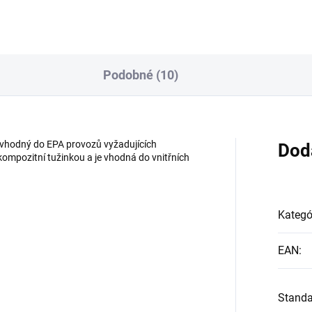
Podobné (10)
 vhodný do EPA provozů vyžadujících
Dod
 kompozitní tužinkou a je vhodná do vnitřních
Kategó
EAN
:
Standa