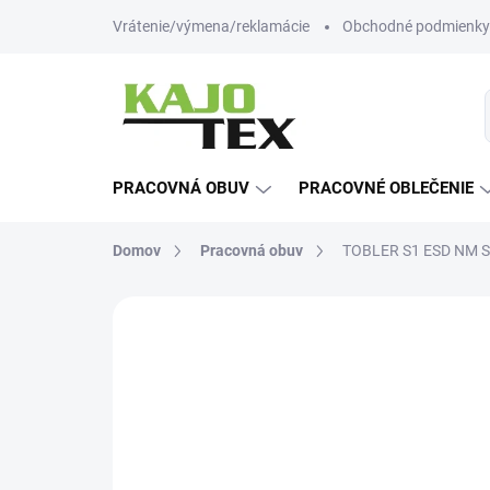
Prejsť
Vrátenie/výmena/reklamácie
Obchodné podmienky
na
obsah
PRACOVNÁ OBUV
PRACOVNÉ OBLEČENIE
Domov
Pracovná obuv
TOBLER S1 ESD NM S
Neohodnotené
Podrobnosti hodn