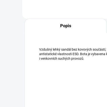
Popis
Vzdušný lehký sandál bez kovových součástí,
antistatické vlastnosti ESD. Bota je vybavena
i venkovních suchých provozů.