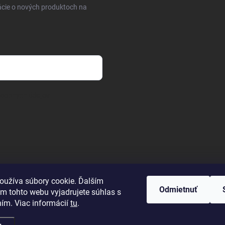
ácie o nových produktoch na
osobných údajov
oužíva súbory cookie. Ďalším
Odmietnuť
m tohto webu vyjadrujete súhlas s
ním. Viac informácií
tu
.