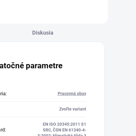
Diskusia
atočné parametre
ria
:
Pracovná obuv
Zvoľte variant
EN ISO 20345:2011 S1
rd
:
SRC, ČSN EN 61340-4-
3:2002; klimatická třída 3