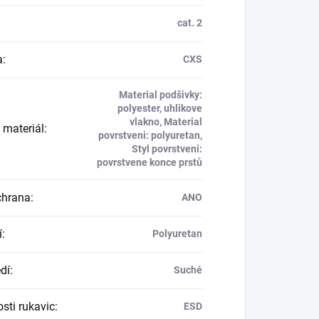
cat. 2
a
:
CXS
Material podšivky:
polyester, uhlikove
vlakno, Material
 materiál
:
povrstveni: polyuretan,
Styl povrstveni:
povrstvene konce prstů
chrana
:
ANO
í
:
Polyuretan
dí
:
Suché
sti rukavic
:
ESD