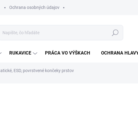
Ochrana osobných údajov
Hľadať
RUKAVICE
PRÁCA VO VÝŠKACH
OCHRANA HLAV
atické, ESD, povrstvené končeky prstov
otenia
€1,25
€1,02 bez DPH
Jednotková
ZVOĽTE VARIANT
cena: