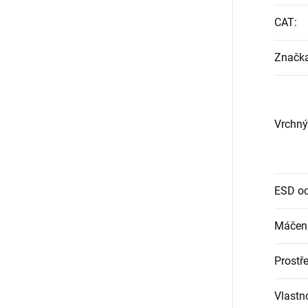
CAT
:
Značk
Vrchný
ESD o
Máčen
Prostře
Vlastno