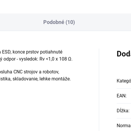
Podobné (10)
a ESD, konce prstov potiahnuté
Dod
 odpor - vysledok: Rv <1,0 x 108 Ω.
bsluha CNC strojov a robotov,
istika, skladovanie, lehke montáže.
Kategó
EAN
:
Dĺžka
:
Norma