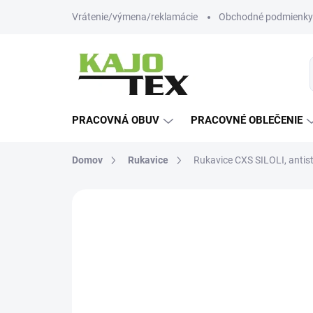
Prejsť
Vrátenie/výmena/reklamácie
Obchodné podmienky
na
obsah
PRACOVNÁ OBUV
PRACOVNÉ OBLEČENIE
Domov
Rukavice
Rukavice CXS SILOLI, antist
Neohodnotené
Podrobnosti hodn