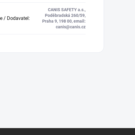
CANIS SAFETY a.s.,
Poděbradská 260/59,
e / Dodavatel
:
Praha 9, 198 00, email:
canis@canis.cz