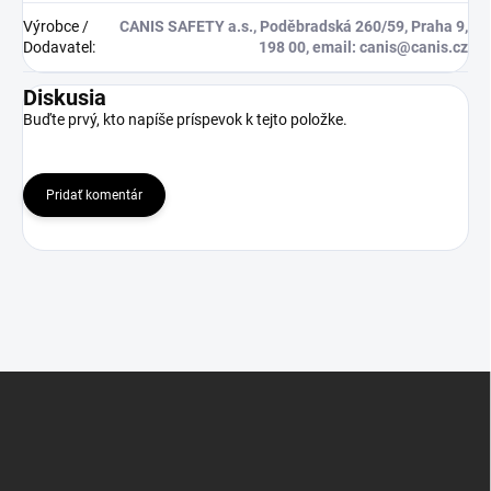
Výrobce /
CANIS SAFETY a.s., Poděbradská 260/59, Praha 9,
Dodavatel
:
198 00, email: canis@canis.cz
Diskusia
Buďte prvý, kto napíše príspevok k tejto položke.
Pridať komentár
Z
á
p
ä
t