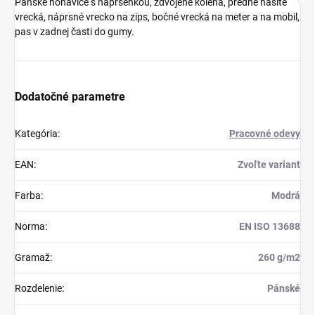
Pánske nohavice s náprsenkou, zdvojené kolená, predné našité
vrecká, náprsné vrecko na zips, bočné vrecká na meter a na mobil,
pas v zadnej časti do gumy.
Dodatočné parametre
Kategória
:
Pracovné odevy
EAN
:
Zvoľte variant
Farba
:
Modrá
Norma
:
EN ISO 13688
Gramaž
:
260 g/m2
Rozdelenie
:
Pánské