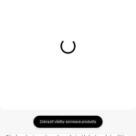
1-4 DNÍ ODOŠLEME
1-4 DNÍ ODOŠLEME
(>50 KS)
(36 KS)
Tričko CXS RICHARD,
Pánské spodky DIRK,
bez rukávov (tielko),
zinkové
azúrovo modré
€8,59
€5,24
€6,98 bez DPH
€4,26 bez DPH
Zobraziť všetky súvisiace produkty