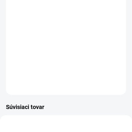
MÔŽEME DORUČIŤ DO:
ZVOĽTE VARIANT
MOŽNOSTI DORUČENIA
−
+
Pridať do košíka
Pánske nohavice s náprsenkou, zdvojené kolená, predné našité
vrecká, náprsné vrecko na zips, bočné vrecká na meter a na mobil,
pas v zadnej časti do gumy.
DETAILNÉ INFORMÁCIE
OPÝTAŤ SA
STRÁŽIŤ
Súvisiaci tovar