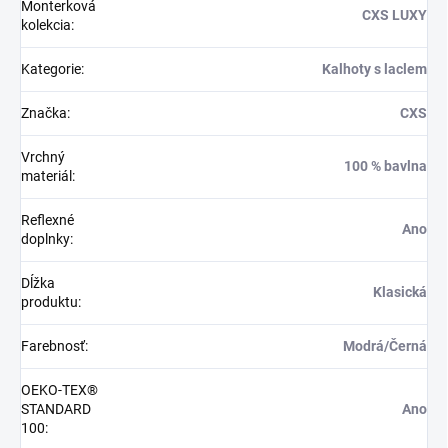
Monterková
CXS LUXY
kolekcia
:
Kategorie
:
Kalhoty s laclem
Značka
:
CXS
Vrchný
100 % bavlna
materiál
:
Reflexné
Ano
doplnky
:
Dĺžka
Klasická
produktu
:
Farebnosť
:
Modrá/Černá
OEKO-TEX®
STANDARD
Ano
100
: