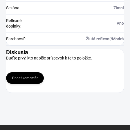
Sezóna
:
Zimní
Reflexné
Ano
doplnky
:
Farebnosť
:
Žlutá reflexní/Modrá
Diskusia
Buďte prvý, kto napíše príspevok k tejto položke.
Pridať komentár
Z