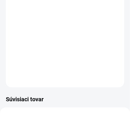
MÔŽEME DORUČIŤ DO:
ZVOĽTE VARIANT
MOŽNOSTI DORUČENIA
−
+
Pridať do košíka
Výstražné, zateplené nohavice do pásu, odolné proti vode a vetru,
3M reflexné pruhy.
DETAILNÉ INFORMÁCIE
OPÝTAŤ SA
STRÁŽIŤ
Súvisiaci tovar