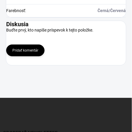
Farebnosť
:
Černá/Červená
Diskusia
Buďte prvý, kto napíše príspevok k tejto položke.
Pridať komentár
Z
á
p
ä
t