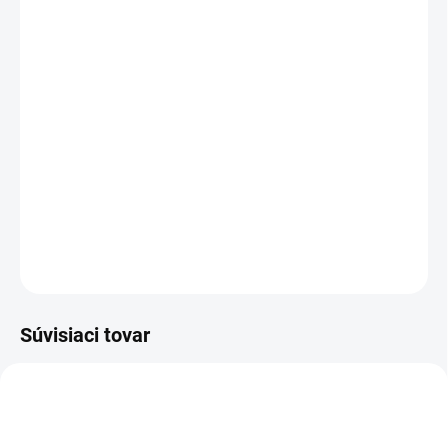
MÔŽEME DORUČIŤ DO:
ZVOĽTE VARIANT
MOŽNOSTI DORUČENIA
−
+
Pridať do košíka
Elastické funkčné ponožky určené pre profesijné, športové a
voľnočasové aktivity, so zníženým lemom, odvádza vlhkosť od
chodidla, zmierňujú pocit chladu.
DETAILNÉ INFORMÁCIE
OPÝTAŤ SA
STRÁŽIŤ
Súvisiaci tovar