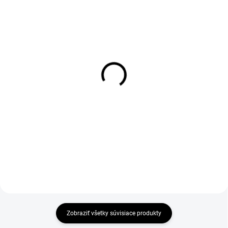
1-4 DNÍ ODOŠLEME
1-4 DNÍ ODOŠLEME
(>50 KS)
(>50 KS)
Karabinka AL malá (set
Šátek multifunkční CXS
2ks), zelená
LORY, 23x45, černo -
šedý
€1,51
€4,28
€1,23 bez DPH
€3,48 bez DPH
Do košíka
Zobraziť všetky súvisiace produkty