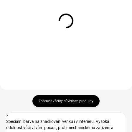
1-4 DNÍ ODOŠLEME
1-4 DNÍ ODOŠLEME
(>50 KS)
(>50 KS)
Opasok CXS SUTAJ,
CXS osuška 70 x 140 cm,
čierny, 4cm, 125cm,
500 g/m2
textilný
€11,18
€3,41
€9,09 bez DPH
€2,77 bez DPH
Do košíka
Do košíka
Zobraziť všetky súvisiace produkty
>
Speciální barva na značkování venku i v interiéru. Vysoká
odolnost vůči vlivům počasí, proti mechanickému zatížení a