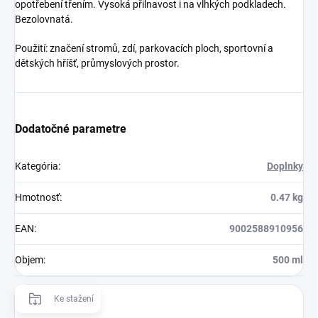
opotřebení třením. Vysoká přilnavost i na vlhkých podkladech.
Bezolovnatá.
Použití: značení stromů, zdí, parkovacích ploch, sportovní a
dětských hříšť, průmyslových prostor.
Dodatočné parametre
Kategória
:
Doplnky
Hmotnosť
:
0.47 kg
EAN
:
9002588910956
Objem
:
500 ml
Ke stažení