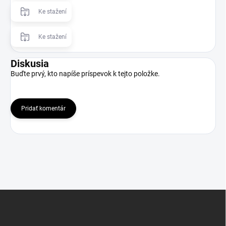
Ke stažení
Ke stažení
Diskusia
Buďte prvý, kto napíše príspevok k tejto položke.
Pridať komentár
Z
á
p