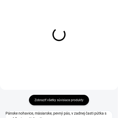
1-4 DNÍ ODOŠLEME
1-4 DNÍ ODOŠLEME
(1 KS)
(>50 KS)
Mikina s kapucí CXS
Tepláky CXS ELVIN,
ARYN, černá
pánske, tmavo modré
€27,84
€18,70
€22,63 bez DPH
€15,20 bez DPH
Zobraziť všetky súvisiace produkty
Pánske nohavice, mäsiarske, pevný pás, v zadnej časti pútka s