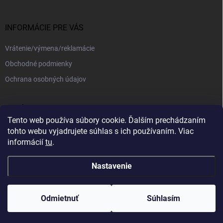
INFORMÁCIE PRE VÁS
Vrátenie/výmena/reklamácie
Obchodné podmienky
Ochrana osobných údajov
PRIJÍMAME ONLINE PLATBY
Tento web používa súbory cookie. Ďalším prechádzaním
tohto webu vyjadrujete súhlas s ich používaním. Viac
informácií
tu
.
Nastavenie
Copyright 2026
kajotex.sk
. Všetky práva vyhradené.
Upraviť nastavenie
cookies
Odmietnuť
Súhlasím
Vytvoril Shoptet