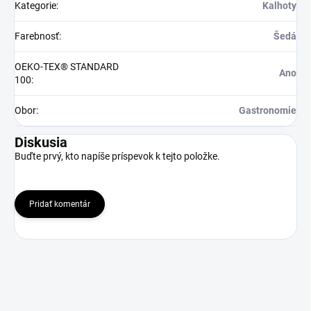
Kategorie
:
Kalhoty
Farebnosť
:
Šedá
OEKO-TEX® STANDARD
Ano
100
:
Obor
:
Gastronomie
Diskusia
Buďte prvý, kto napíše príspevok k tejto položke.
Pridať komentár