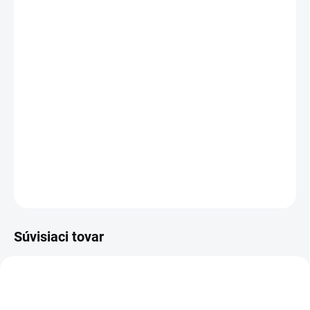
MÔŽEME DORUČIŤ DO:
ZVOĽTE VARIANT
MOŽNOSTI DORUČENIA
−
+
Pridať do košíka
Pánske nohavice, mäsiarske, pevný pás, v zadnej časti pútka s
gombíkmi na stiahnutie.
DETAILNÉ INFORMÁCIE
OPÝTAŤ SA
STRÁŽIŤ
Súvisiaci tovar