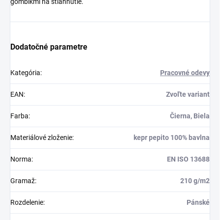
gombíkmi na stiahnutie.
Dodatočné parametre
Kategória
:
Pracovné odevy
EAN
:
Zvoľte variant
Farba
:
Čierna, Biela
Materiálové zloženie
:
kepr pepito 100% bavlna
Norma
:
EN ISO 13688
Gramaž
:
210 g/m2
Rozdelenie
:
Pánské