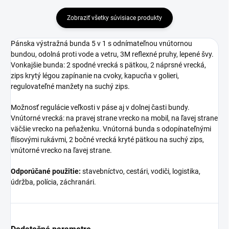
Zobraziť všetky súvisiace produkty
Pánska výstražná bunda 5 v 1 s odnímateľnou vnútornou
bundou, odolná proti vode a vetru, 3M reflexné pruhy, lepené švy.
Vonkajšie bunda: 2 spodné vrecká s pätkou, 2 náprsné vrecká,
zips krytý légou zapínanie na cvoky, kapucňa v golieri,
regulovateľné manžety na suchý zips.
Možnosť regulácie veľkosti v páse aj v dolnej časti bundy.
Vnútorné vrecká: na pravej strane vrecko na mobil, na ľavej strane
väčšie vrecko na peňaženku. Vnútorná bunda s odopínateľnými
flísovými rukávmi, 2 bočné vrecká kryté pätkou na suchý zips,
vnútorné vrecko na ľavej strane.
Odporúčané použitie:
stavebníctvo, cestári, vodiči, logistika,
údržba, polícia, záchranári.