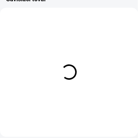
ZATEPLENÉ
1-4 DNÍ ODOŠLEME
1-4 DNÍ ODOŠLEME
(>50 KS)
(1 KS)
Pánska zimná vesta
Nohavice do pása
OHIO, modrá
červeno-čierne dámske
€21,55
€6,28
€17,52 bez DPH
€5,11 bez DPH