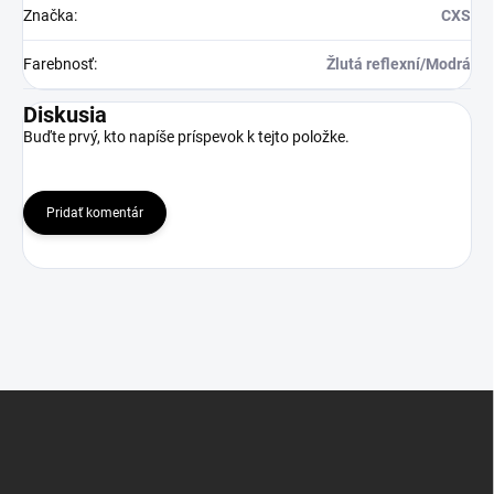
Značka
:
CXS
Farebnosť
:
Žlutá reflexní/Modrá
Diskusia
Buďte prvý, kto napíše príspevok k tejto položke.
Pridať komentár
Z
á
p
ä