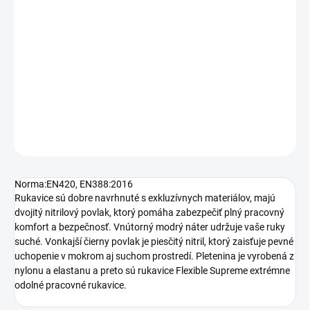
OX-ON Flexibilný Supreme 1604 sú špičkové, vodotesné
všestranné rukavice s prirodzeným strihom, dobrou obratnosťou,
flexibilitou a vynikajúcou odolnosťou. Perfektné rukavice sú
vhodné pre inštalatérske, murárske práce alebo prácu s
odpadovými vodami.
DETAILNÉ INFORMÁCIE
OPÝTAŤ SA
STRÁŽIŤ
Norma:
EN420, EN388:2016
Rukavice sú dobre navrhnuté s exkluzívnych materiálov, majú
dvojitý nitrilový povlak, ktorý pomáha zabezpečiť plný pracovný
komfort a bezpečnosť. Vnútorný modrý náter udržuje vaše ruky
suché. Vonkajší čierny povlak je piesčitý nitril, ktorý zaisťuje pevné
uchopenie v mokrom aj suchom prostredí. Pletenina je vyrobená z
nylonu a elastanu a preto sú rukavice Flexible Supreme extrémne
odolné pracovné rukavice.