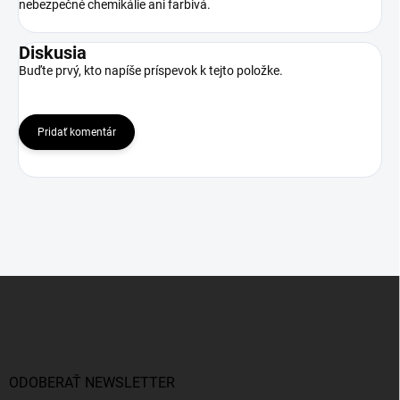
nebezpečné chemikálie ani farbivá.
Diskusia
Buďte prvý, kto napíše príspevok k tejto položke.
Pridať komentár
Z
á
p
ä
t
i
ODOBERAŤ NEWSLETTER