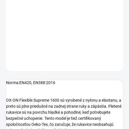
OX-ON Flexible Supreme 1600 sú najpredávanejšie rukavice OX-
ON. Exkluzívne a odolné všestranné rukavice pre dokonalú
obratnosť a účinnú ochranu - pre tesárske, murárske, brúsne,
automatické alebo montážne práce. Perfektne sadnú na ruky, celé
dlane a prsty sú potiahnutými nitrilovou penou pre presné
uchopenie v suchom prostredí.
DETAILNÉ INFORMÁCIE
OPÝTAŤ SA
STRÁŽIŤ
Norma:
EN420, EN388:2016
OX-ON Flexible Supreme 1600 sú vyrobené z nylonu a elastanu, a
preto sú plne priedušné na zadnej strane ruky a zápästia. Pletené
rukavice sú na povrchu hladké a pohodlné, keď potrebujete
bezpečné uchopenie. Tento model je tiež certifikovaný
spoločnosťou Oeko-Tex, čo zaručuje, že rukavice neobsahujú