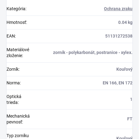
Kategória
:
Ochrana zraku
Hmotnosť
:
0.04 kg
EAN
:
51131272538
Materiálové
zorník - polykarbonát, postranice - xylex.
zloženie
:
Zorník
:
Kouřový
Norma
:
EN 166, EN 172
Optická
1
trieda
:
Mechanická
FT
pevnosť
:
Typ zorníku
Kouřový