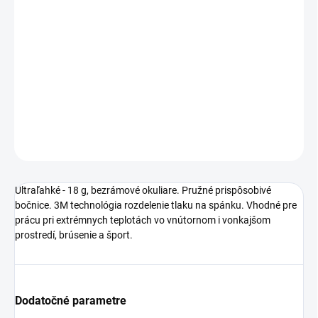
Ultraľahké - 18 g, bezrámové okuliare. Pružné prispôsobené
bočnice. 3M technológia rozdelenia tlaku na spánku. Vhodné pre
prácu pri extrémnych teplotách vo vnútornom aj vonkajšom
prostredí, brúsenie a šport.
DETAILNÉ INFORMÁCIE
OPÝTAŤ SA
STRÁŽIŤ
Ultraľahké - 18 g, bezrámové okuliare. Pružné prispôsobivé
bočnice. 3M technológia rozdelenie tlaku na spánku. Vhodné pre
prácu pri extrémnych teplotách vo vnútornom i vonkajšom
prostredí, brúsenie a šport.
Dodatočné parametre