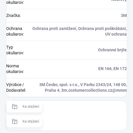
okuliarov
:
Značka
:
3M
Ochrana
Ochrana proti zamlžení, Ochrana proti poškrábání,
okuliarov
:
UV ochrana
Typ
Ochranné brýle
okuliarov
:
Norma
EN 166, EN 172
okuliarov
:
Výrobce /
3M Česko, spol. s r.o., V Parku 2343/24, 148 00,
Dodavatel
:
Praha 4, 3m.costumercollections.cz@mmm
Ke stažení
Ke stažení